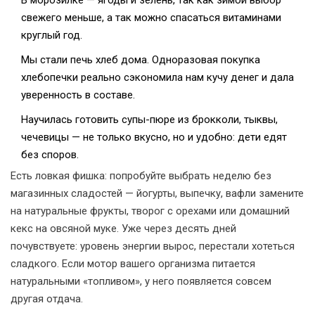
В морозилке — ягоды и зелень, так как зимой выбор
свежего меньше, а так можно спасаться витаминами
круглый год.
Мы стали печь хлеб дома. Одноразовая покупка
хлебопечки реально сэкономила нам кучу денег и дала
уверенность в составе.
Научилась готовить супы-пюре из брокколи, тыквы,
чечевицы — не только вкусно, но и удобно: дети едят
без споров.
Есть ловкая фишка: попробуйте выбрать неделю без
магазинных сладостей — йогурты, выпечку, вафли замените
на натуральные фрукты, творог с орехами или домашний
кекс на овсяной муке. Уже через десять дней
почувствуете: уровень энергии вырос, перестали хотеться
сладкого. Если мотор вашего организма питается
натуральными «топливом», у него появляется совсем
другая отдача.