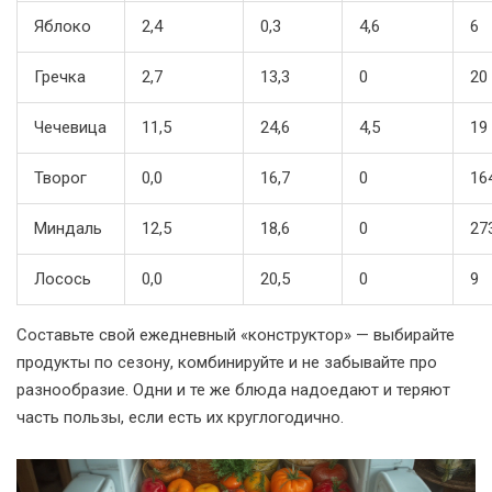
Яблоко
2,4
0,3
4,6
6
Гречка
2,7
13,3
0
20
Чечевица
11,5
24,6
4,5
19
Творог
0,0
16,7
0
16
Миндаль
12,5
18,6
0
27
Лосось
0,0
20,5
0
9
Составьте свой ежедневный «конструктор» — выбирайте
продукты по сезону, комбинируйте и не забывайте про
разнообразие. Одни и те же блюда надоедают и теряют
часть пользы, если есть их круглогодично.