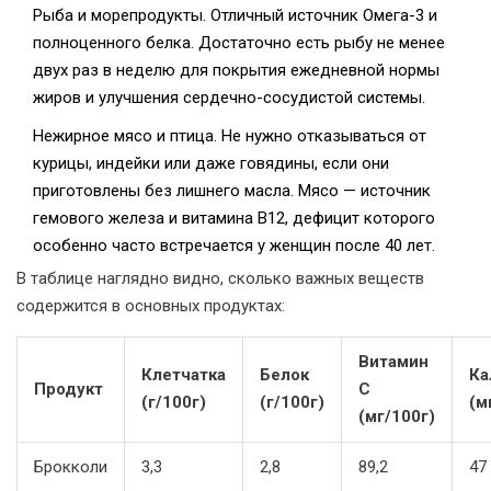
Рыба и морепродукты. Отличный источник Омега-3 и
полноценного белка. Достаточно есть рыбу не менее
двух раз в неделю для покрытия ежедневной нормы
жиров и улучшения сердечно-сосудистой системы.
Нежирное мясо и птица. Не нужно отказываться от
курицы, индейки или даже говядины, если они
приготовлены без лишнего масла. Мясо — источник
гемового железа и витамина B12, дефицит которого
особенно часто встречается у женщин после 40 лет.
В таблице наглядно видно, сколько важных веществ
содержится в основных продуктах:
Витамин
Клетчатка
Белок
Ка
Продукт
C
(г/100г)
(г/100г)
(м
(мг/100г)
Брокколи
3,3
2,8
89,2
47