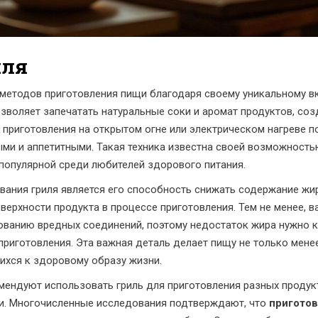
иля
 методов приготовления пищи благодаря своему уникальному вк
озволяет запечатать натуральные соки и аромат продуктов, с
приготовления на открытом огне или электрическом нагреве п
ми и аппетитными. Такая техника известна своей возможность
 популярной среди любителей здорового питания.
вания гриля является его способность снижать содержание жир
оверхности продукта в процессе приготовления. Тем не менее, 
зованию вредных соединений, поэтому недостаток жира нужно
риготовления. Эта важная деталь делает пищу не только менее
ихся к здоровому образу жизни.
мендуют использовать гриль для приготовления разных продукт
ини. Многочисленные исследования подтверждают, что
приготов