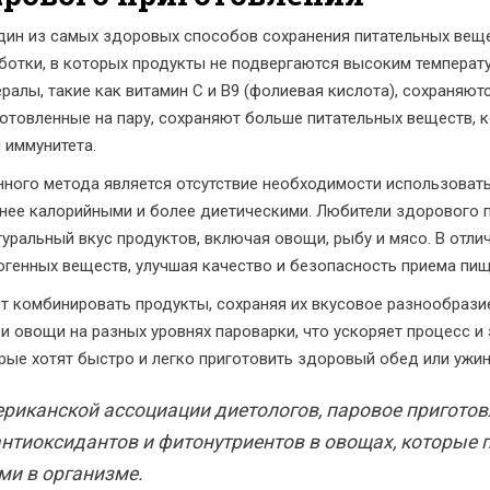
дин из самых здоровых способов сохранения питательных веще
отки, в которых продукты не подвергаются высоким температу
ералы, такие как витамин С и В9 (фолиевая кислота), сохраняют
иготовленные на пару, сохраняют больше питательных веществ,
 иммунитета.
ного метода является отсутствие необходимости использовать
енее калорийными и более диетическими. Любители здорового 
туральный вкус продуктов, включая овощи, рыбу и мясо. В отли
генных веществ, улучшая качество и безопасность приема пищ
 комбинировать продукты, сохраняя их вкусовое разнообразие
 овощи на разных уровнях пароварки, что ускоряет процесс и
рые хотят быстро и легко приготовить здоровый обед или ужин
ериканской ассоциации диетологов, паровое приготов
нтиоксидантов и фитонутриентов в овощах, которые п
и в организме.