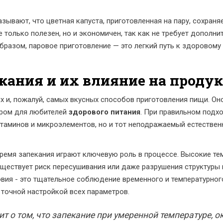
зывают, что цветная капуста, приготовленная на пару, сохран
е только полезен, но и экономичен, так как не требует дополни
разом, паровое приготовление — это легкий путь к здоровому 
екания и их влияние на проду
ых и, пожалуй, самых вкусных способов приготовления пищи. Он
ором для любителей
здорового питания
. При правильном подх
таминов и микроэлементов, но и тот неподражаемый естественн
время запекания играют ключевую роль в процессе. Высокие т
существует риск пересушивания или даже разрушения структуры
вия - это тщательное соблюдение временного и температурног
точной настройкой всех параметров.
т о том, что запекание при умеренной температуре, о