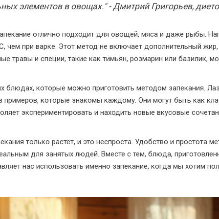
ных элементов в овощах." - Дмитрий Григорьев, дието
запекание отлично подходит для овощей, мяса и даже рыбы. На
C, чем при варке. Этот метод не включает дополнительный жир,
ые травы и специи, такие как тимьян, розмарин или базилик, м
х блюдах, которые можно приготовить методом запекания. Лаз
з примеров, которые знакомы каждому. Они могут быть как кла
оляет экспериментировать и находить новые вкусовые сочетан
кания только растёт, и это неспроста. Удобство и простота ме
еальным для занятых людей. Вместе с тем, блюда, приготовлен
авляет нас использовать именно запекание, когда мы хотим полу