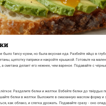
ски
не было fancy-кухни, но была вкусная еда. Разбейте яйцо в гл
етаны, щепотку паприки и накройте крышкой. Готовьте на мален
 а сметана делает его нежнее, чем вареное. Подавайте с чёрным
 лёгкое. Разделите белки и желтки. Взбейте белки до твёрдых 
мешайте белки в желтки. Выложите в смазанную маслом форму и 
ься, как облако, и слегка дрожать. Подавайте сразу - оно опа