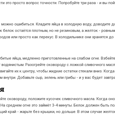
ти это просто вопрос точности. Попробуйте три раза - и вы пой
 можно ошибиться. Кладите яйца в холодную воду, доводите до 
к белок остаётся плотным, но не резиновым, а желток - ровным
одов или просто как перекус. В холодильнике они хранятся до 
взбитые яйца, медленно приготовленные на слабом огне. Взбейте
 водянистым. Разогрейте сковороду с ложкой сливочного масла
вигайте их к центру, чтобы жидкие остатки стекали вниз. Когда 
внутри. Добавьте сыр, зелень или грибы - и у вас будет завтр
я
ейте сковороду, положите кусочек сливочного масла. Когда оно
 На среднем огне это займёт 3-4 минуты. Белок должен быть п
ящий край - жарьте без крышки, но дольше. В этом случае желто