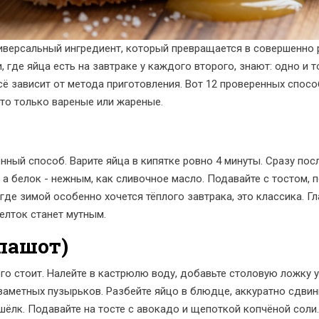
универсальный ингредиент, который превращается в совершенно
и, где яйца есть на завтраке у каждого второго, знают: одно и
ё зависит от метода приготовления. Вот 12 проверенных спосо
это только вареные или жареные.
ный способ. Варите яйца в кипятке ровно 4 минуты. Сразу пос
, а белок - нежным, как сливочное масло. Подавайте с тостом
где зимой особенно хочется тёплого завтрака, это классика. Г
елток станет мутным.
пашот)
ого стоит. Налейте в кастрюлю воду, добавьте столовую ложку 
 заметных пузырьков. Разбейте яйцо в блюдце, аккуратно сдвинь
шёлк. Подавайте на тосте с авокадо и щепоткой копчёной соли.