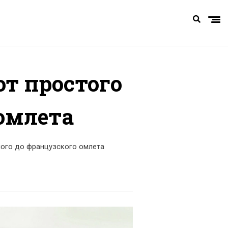
от простого
 омлета
ного до французского омлета