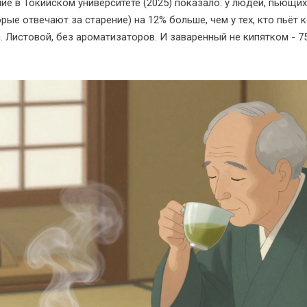
ие в Токийском университете (2025) показало: у людей, пьющи
ые отвечают за старение) на 12% больше, чем у тех, кто пьёт 
 Листовой, без ароматизаторов. И заваренный не кипятком - 75