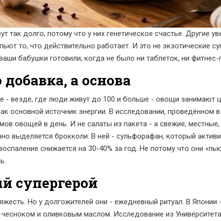
ут так долго, потому что у них генетическое счастье. Другие ув
пьют то, что действительно работает. И это не экзотические су
 ваши бабушки готовили, когда не было ни таблеток, ни фитнес
 добавка, а основа
зе - везде, где люди живут до 100 и больше - овощи занимают 
 как основной источник энергии. В исследовании, проведённом в
мов овощей в день. И не салаты из пакета - а свежие, местные,
нно выделяется брокколи. В ней - сульфорафан, который активи
воспаление снижается на 30-40% за год. Не потому что они «пью
ь.
ый супергерой
тяжесть. Но у долгожителей они - ежедневный ритуал. В Японии -
 с чесноком и оливковым маслом. Исследование из Университет