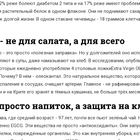
22% реже болеют диабетом 2 типа и на 17% реже имеют пробле
 растительный белок в одном флаконе. Они не поднимают сахар 
к долгой жизни. В одном стакане чечевицы - 18 граммов клетча
 не для салата, а для всего
 - это просто «полезная заправка». Но у долгожителей оно исп
ляют в супы, даже намазывают на хлеб. В исследовании, опубли
 которые ежедневно употребляли 4 столовые ложкиExtra Virgin Ol
очему? В нём - олеокантал. Это натуральное вещество, которо
паление в сосудах, очищает артерии. Главное - не рафинирова
 и на Крите его хранят в тёмных кувшинах, не больше трёх мес
 просто напиток, а защита на 
а, где средний возраст - 97 лет, почти все пьют зелёный чай. Н
обенно EGCG. Эти вещества не просто «антиоксиданты». Они зап
белки, повреждённые органеллы. Это как внутренняя уборка, к