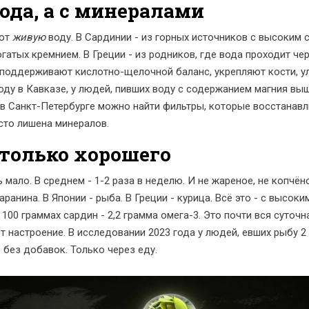
вода, а с минералами
ьют
живую
воду. В Сардинии - из горных источников с высоким 
гатых кремнием. В Греции - из родников, где вода проходит чере
 поддерживают кислотно-щелочной баланс, укрепляют кости, у
ду в Кавказе, у людей, пивших воду с содержанием магния выше
 в Санкт-Петербурге можно найти фильтры, которые восстанавл
сто лишена минералов.
 только хорошего
 мало. В среднем - 1-2 раза в неделю. И не жареное, не копчёно
аранина. В Японии - рыба. В Греции - курица. Всё это - с высок
 100 граммах сардин - 2,2 грамма омега-3. Это почти вся суточ
 настроение. В исследовании 2023 года у людей, евших рыбу 2 
 без добавок. Только через еду.