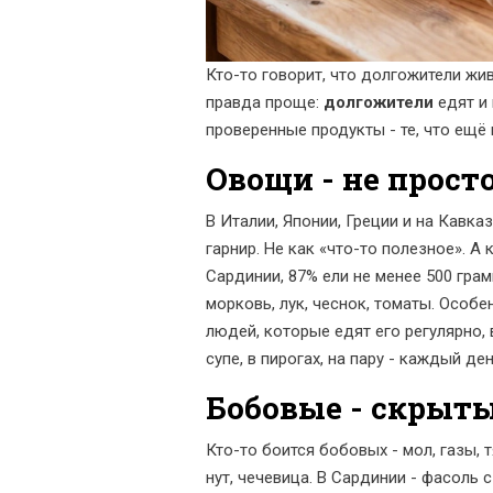
Кто-то говорит, что долгожители жив
правда проще:
долгожители
едят и 
проверенные продукты - те, что ещё
Овощи - не просто
В Италии, Японии, Греции и на Кавка
гарнир. Не как «что-то полезное». А
Сардинии, 87% ели не менее 500 грам
морковь, лук, чеснок, томаты. Особе
людей, которые едят его регулярно, 
супе, в пирогах, на пару - каждый ден
Бобовые - скрыт
Кто-то боится бобовых - мол, газы, 
нут, чечевица. В Сардинии - фасоль