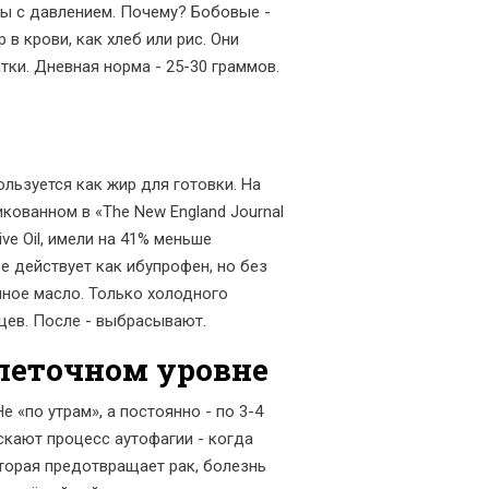
мы с давлением. Почему? Бобовые -
в крови, как хлеб или рис. Они
тки. Дневная норма - 25-30 граммов.
ользуется как жир для готовки. На
кованном в «The New England Journal
ive Oil, имели на 41% меньше
е действует как ибупрофен, но без
нное масло. Только холодного
яцев. После - выбрасывают.
клеточном уровне
е «по утрам», а постоянно - по 3-4
ускают процесс аутофагии - когда
оторая предотвращает рак, болезнь