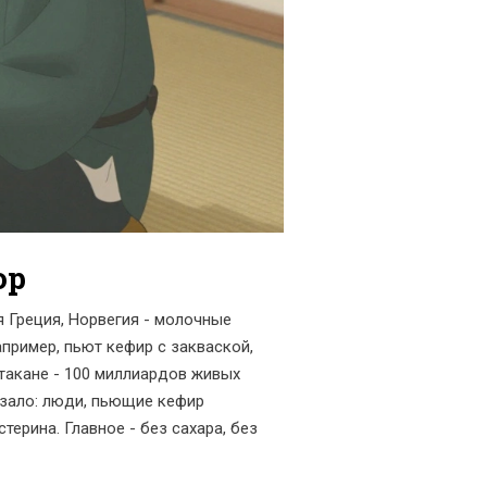
ор
я Греция, Норвегия - молочные
например, пьют кефир с закваской,
такане - 100 миллиардов живых
казало: люди, пьющие кефир
терина. Главное - без сахара, без