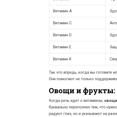
Витамин A
Здо
Витамин C
Ант
Витамин D
Здо
Витамин E
Защ
Витамин K
Све
Так что впредь, когда вы готовите и
Они помогают не только поддержива
Овощи и фрукты:
Когда речь идет о витаминах,
овощ
буквально переполнен тем, что нужн
радуют глаз, но и указывают на раз