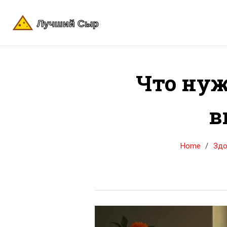
Что нуж
в
Home
Здо