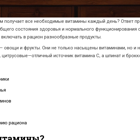
изм получает все необходимые витамины каждый день? Ответ пр
щего состояния здоровья и нормального функционирования ор
ь включать в рацион разнообразные продукты.
— овощи и фрукты. Они не только насыщены витаминами, но и н
 цитрусовые—отличный источник витамина C, а шпинат и брокко
ники
вья
минов
нию рациона
итамины?