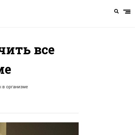
чить все
ме
ы в организме