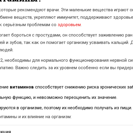
 которые рекомендуют врачи. Эти маленькие вещества играют 
обмене веществ, укрепляют иммунитет, поддерживают здоровье
 к серьёзным проблемам со
здоровьем
.
гает бороться с простудами, он способствует заживлению ран 
й и зубов, так как он помогает организму усваивать кальций.
людей.
B12, необходимы для нормального функционирования нервной си
апатию. Важно следить за их уровнем особенно если вы придер
ление
витаминов
способствует снижению риска хронических за
ьную функцию, и невозможно переоценить их значение.
руются в организме, поэтому их необходимо получать из пищи.
тамины и их влияние на организм:
кция