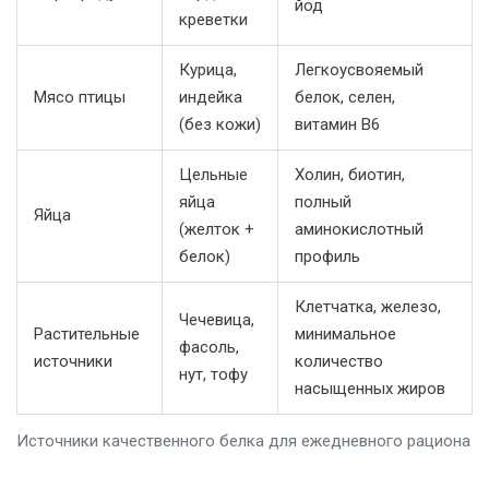
йод
креветки
Курица,
Легкоусвояемый
Мясо птицы
индейка
белок, селен,
(без кожи)
витамин B6
Цельные
Холин, биотин,
яйца
полный
Яйца
(желток +
аминокислотный
белок)
профиль
Клетчатка, железо,
Чечевица,
Растительные
минимальное
фасоль,
источники
количество
нут, тофу
насыщенных жиров
Источники качественного белка для ежедневного рациона