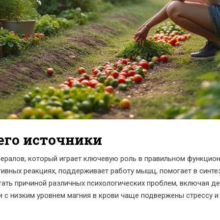
его источники
нералов, который играет ключевую роль в правильном функцион
тивных реакциях, поддерживает работу мышц, помогает в синтез
тать причиной различных психологических проблем, включая д
 с низким уровнем магния в крови чаще подвержены стрессу и