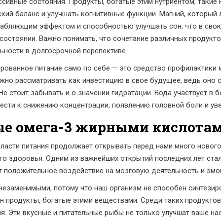
ивные состояния. Продукты, богатые этим нутриентом, такие к
ий баланс и улучшать когнитивные функции. Магний, который л
лабляющим эффектом и способностью улучшать сон, что в сво
состоянии. Важно понимать, что сочетание различных продукт
ности в долгосрочной перспективе.
ированное питание само по себе — это средство профилактики
но рассматривать как инвестицию в свое будущее, ведь оно 
Не стоит забывать и о значении гидратации. Вода участвует в 
вести к снижению концентрации, появлению головной боли и у
ые омега-3 жирными кислота
ласти питания продолжает открывать перед нами много нового
ого здоровья. Одним из важнейших открытий последних лет ст
т положительное воздействие на мозговую деятельность и эмо
незаменимыми, потому что наш организм не способен синтезир
н продукты, богатые этими веществами. Среди таких продуктов
ия. Эти вкусные и питательные рыбы не только улучшат ваше н