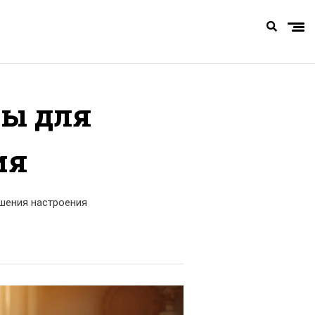
ты для
ия
чшения настроения