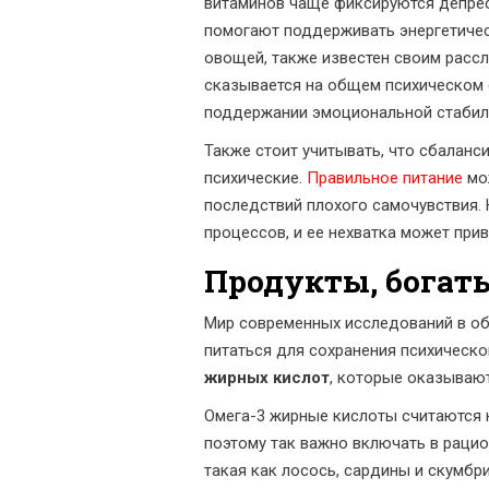
витаминов чаще фиксируются депресс
помогают поддерживать энергетическ
овощей, также известен своим расс
сказывается на общем психическом 
поддержании эмоциональной стабиль
Также стоит учитывать, что сбаланс
психические.
Правильное питание
мож
последствий плохого самочувствия. 
процессов, и ее нехватка может при
Продукты, богат
Мир современных исследований в об
питаться для сохранения психическ
жирных кислот
, которые оказываю
Омега-3 жирные кислоты считаются 
поэтому так важно включать в рацио
такая как лосось, сардины и скумбр