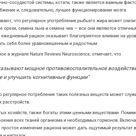
чно-сосудистой системы, кстати, также является важным факто
бжение и, следовательно, лучшее функционирование мозга.
ывают, что регулярное употребление рыбьего жира может снизи
ие орехи, семена льна и семена чиа — все они являются отличн
в ежедневный рацион оказывает благоприятное влияние на уро
ать себя более уравновешенным и радостным.
е в журнале Nature Reviews Neuroscience, отмечает, что
казывают мощное противовоспалительное воздействие
е и улучшить когнитивные функции"
то регулярное потребление таких полезных веществ может слу
 расстройств.
тых хозяйств, также богаты этими ценными веществами. Помимо
роения всех тканей организма и необходимых гормонов. Включ
ое простое изменение рациона может дать ощутимый результат
 и нагрузок.