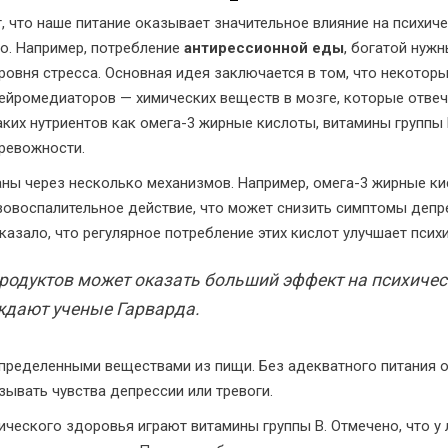
 что наше питание оказывает значительное влияние на психич
о. Например, потребление
антирессионной еды
, богатой нуж
овня стресса. Основная идея заключается в том, что некотор
ейромедиаторов — химических веществ в мозге, которые отве
аких нутриентов как омега-3 жирные кислоты, витамины группы 
ревожности.
ы через несколько механизмов. Например, омега-3 жирные кис
вовоспалительное действие, что может снизить симптомы депр
зало, что регулярное потребление этих кислот улучшает псих
родуктов может оказать больший эффект на психичес
рждают ученые Гарварда.
определенными веществами из пищи. Без адекватного питания 
зывать чувства депрессии или тревоги.
ического здоровья играют витамины группы B. Отмечено, что у