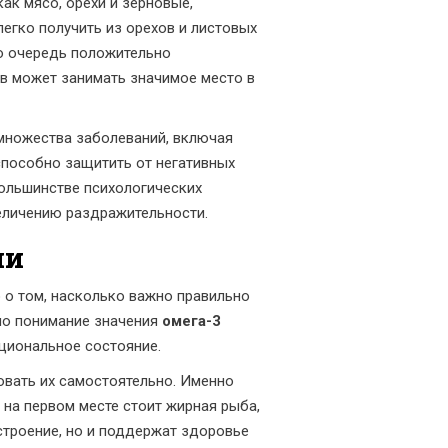
ак мясо, орехи и зерновые,
егко получить из орехов и листовых
ю очередь положительно
ов может занимать значимое место в
 множества заболеваний, включая
способно защитить от негативных
большинстве психологических
величению раздражительности.
ми
 о том, насколько важно правильно
ало понимание значения
омега-3
циональное состояние.
овать их самостоятельно. Именно
 на первом месте стоит жирная рыба,
астроение, но и поддержат здоровье