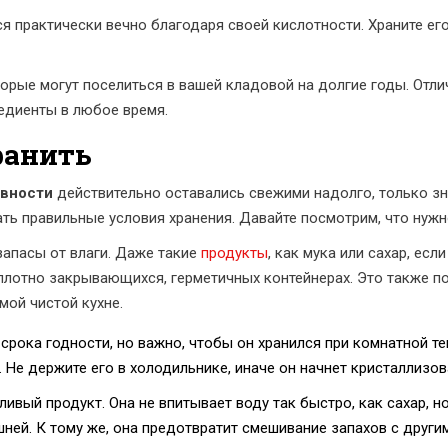
я практически вечно благодаря своей кислотности. Храните его
торые могут поселиться в вашей кладовой на долгие годы. Отл
едиенты в любое время.
ранить
авности
действительно оставались свежими надолго, только зна
ь правильные условия хранения. Давайте посмотрим, что нужн
апасы от влаги. Даже такие
продукты
, как мука или сахар, ес
в плотно закрывающихся, герметичных контейнерах. Это также 
мой чистой кухне.
т срока годности, но важно, чтобы он хранился при комнатной те
 Не держите его в холодильнике, иначе он начнет кристаллизов
ливый продукт. Она не впитывает воду так быстро, как сахар, н
шней. К тому же, она предотвратит смешивание запахов с други