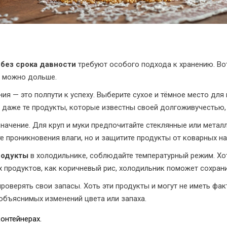
без срока давности
требуют особого подхода к хранению. Во
ак можно дольше.
ия — это полпути к успеху. Выберите сухое и тёмное место для
 даже те продукты, которые известны своей долгоживучестью, 
значение. Для круп и муки предпочитайте стеклянные или мета
е проникновения влаги, но и защитите продукты от коварных н
родукты
в холодильнике, соблюдайте температурный режим. Хот
х продуктов, как коричневый рис, холодильник поможет сохран
проверять свои запасы. Хоть эти продукты и могут не иметь фа
объяснимых изменений цвета или запаха.
онтейнерах.