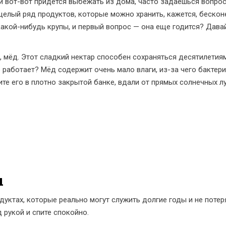
 и вот-вот придется выбежать из дома, часто задаешься вопро
целый ряд продуктов, которые можно хранить, кажется, бескон
акой-нибудь крупы, и первый вопрос — она еще годится? Дава
, мёд. Этот сладкий нектар способен сохраняться десятилетиям
 работает? Мёд содержит очень мало влаги, из-за чего бактери
те его в плотно закрытой банке, вдали от прямых солнечных лу
ы
уктах, которые реально могут служить долгие годы и не потеря
д рукой и спите спокойно.