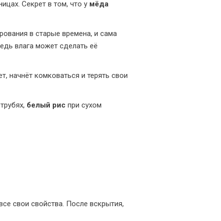
ицах. Секрет в том, что у
мёда
рования в старые времена, и сама
ведь влага может сделать её
ет, начнёт комковаться и терять свои
отрубях,
белый рис
при сухом
все свои свойства. После вскрытия,