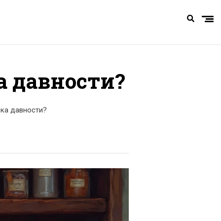
а давности?
ока давности?