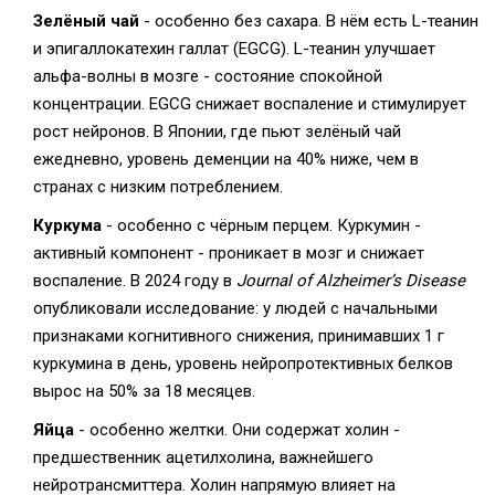
Зелёный чай
- особенно без сахара. В нём есть L-теанин
и эпигаллокатехин галлат (EGCG). L-теанин улучшает
альфа-волны в мозге - состояние спокойной
концентрации. EGCG снижает воспаление и стимулирует
рост нейронов. В Японии, где пьют зелёный чай
ежедневно, уровень деменции на 40% ниже, чем в
странах с низким потреблением.
Куркума
- особенно с чёрным перцем. Куркумин -
активный компонент - проникает в мозг и снижает
воспаление. В 2024 году в
Journal of Alzheimer’s Disease
опубликовали исследование: у людей с начальными
признаками когнитивного снижения, принимавших 1 г
куркумина в день, уровень нейропротективных белков
вырос на 50% за 18 месяцев.
Яйца
- особенно желтки. Они содержат холин -
предшественник ацетилхолина, важнейшего
нейротрансмиттера. Холин напрямую влияет на