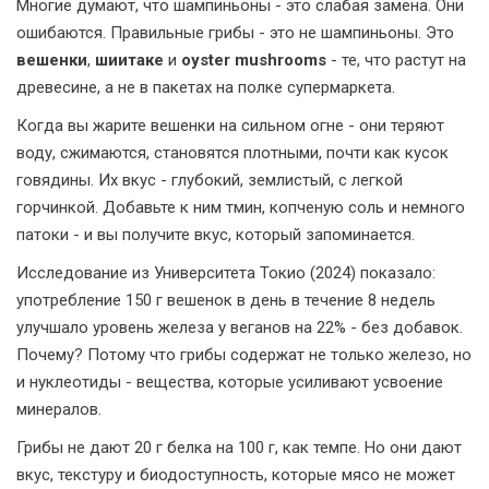
Многие думают, что шампиньоны - это слабая замена. Они
ошибаются. Правильные грибы - это не шампиньоны. Это
вешенки
,
шиитаке
и
оyster mushrooms
- те, что растут на
древесине, а не в пакетах на полке супермаркета.
Когда вы жарите вешенки на сильном огне - они теряют
воду, сжимаются, становятся плотными, почти как кусок
говядины. Их вкус - глубокий, землистый, с легкой
горчинкой. Добавьте к ним тмин, копченую соль и немного
патоки - и вы получите вкус, который запоминается.
Исследование из Университета Токио (2024) показало:
употребление 150 г вешенок в день в течение 8 недель
улучшало уровень железа у веганов на 22% - без добавок.
Почему? Потому что грибы содержат не только железо, но
и нуклеотиды - вещества, которые усиливают усвоение
минералов.
Грибы не дают 20 г белка на 100 г, как темпе. Но они дают
вкус, текстуру и биодоступность, которые мясо не может