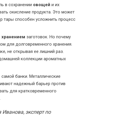
ль в сохранении
овощей
и их
звать окисление продукта. Это может
бор тары способен усложнить процесс
я
хранением
заготовок. Но почему
лом для долговременного хранения.
ке, не открывая ее лишний раз.
й домашней коллекции ароматных
 самой банки. Металлические
чивают надежный барьер против
овать для кратковременного
.
 Иванова, эксперт по