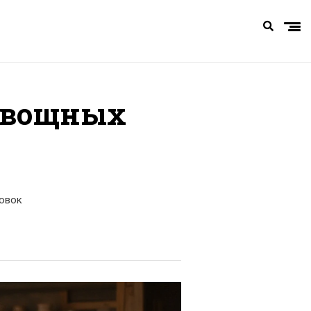
овощных
овок