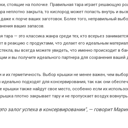
ки, стоящие на полочке. Правильная тара играет решающую ро
тара неплотно закрыта, то кислород может попасть внутрь и вы
и даже к порче ваших заготовок. Более того, неправильный вы
анения ваших запасов.
я тара — это классика жанра среди тех, кто всерьез занимаетс
ает в реакцию с продуктами, что делает его идеальным материа
текла, вы всегда можете увидеть, что именно происходит в бан
ации и вы получите идеального партнера для сохранения ваше
и их герметичность. Выбор крышки не менее важен, чем выбор
 идеально подходят для консервирования, так как они обеспе
е крышки также найдут свое место, особенно если их использ
крышка плотно закрывает тару и не пропускает воздух вовнутрь
то залог успеха в консервировании", — говорит Мария