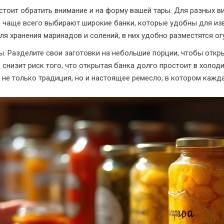
стоит обратить внимание и на форму вашей тары. Для разных 
 чаще всего выбирают широкие банки, которые удобны для изв
я хранения маринадов и солений, в них удобно разместятся о
ы. Разделите свои заготовки на небольшие порции, чтобы откр
 снизит риск того, что открытая банка долго простоит в холоди
не только традиция, но и настоящее ремесло, в котором кажда