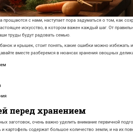
а прощаются с нами, наступает пора задуматься о том, как сох
астоящее искусство, в котором важен каждый шаг. От правиль
аши труды будут радовать семью.
банок и крышек, стоит понять, какие ошибки можно избежать и
авайте вместе разберемся в нюансах хранения овощных делика
ием
я
ния
ей перед хранением
ых заготовок, очень важно уделить внимание первичной подг
ь и картофель содержат большое количество земли, и на их по