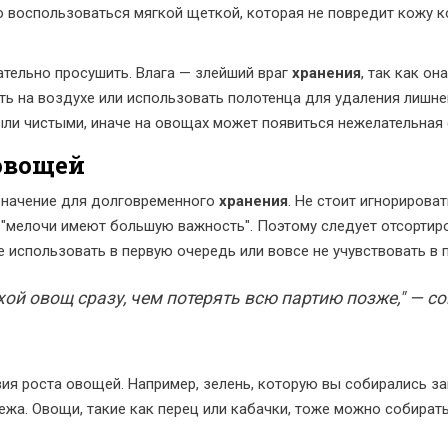
 воспользоваться мягкой щеткой, которая не повредит кожу к
ельно просушить. Влага — злейший враг
хранения
, так как о
ть на воздухе или использовать полотенца для удаления лишней
ыли чистыми, иначе на овощах может появиться нежелательная
овощей
начение для долговременного
хранения
. Не стоит игнорирова
, "мелочи имеют большую важность". Поэтому следует отсортир
использовать в первую очередь или вовсе не учувствовать в 
ой овощ сразу, чем потерять всю партию позже," — с
вия роста овощей. Например, зелень, которую вы собирались за
ежа. Овощи, такие как перец или кабачки, тоже можно собирать