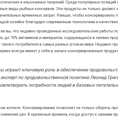
зотических и изысканных творений. Среди популярных позици
чные виды рыбных консервов. Эти продукты не только делают 
ачительных временных затрат. Раньше, чтобы консервировать 
аждой хозяйке благодаря современным технологиям и качестве
 ли вы, что недавно проведенные исследовательские работы по
ть до 70% витаминов и минералов, содержащихся в свежих про
 своего потребителя в самых разных уголках мира. Недавно п
ерике всегда имеют у себя в запасе консервированные продукт
ы играют ключевую роль в обеспечении продовольст
т эксперт по продовольственной политике Леонид Григ
довлетворить потребности людей в базовых питатель
ом аспекте. Консервирование позволяет не только сберечь пр
снижения цен. В кризисные времена, когда доступ к свежим пр