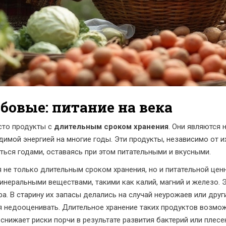
бовые: питание на века
сто продукты с
длительным сроком хранения
. Они являются
имой энергией на многие годы. Эти продукты, независимо от их
ться годами, оставаясь при этом питательными и вкусными.
 не только длительным сроком хранения, но и питательной цен
инеральными веществами, такими как калий, магний и железо. 
а. В старину их запасы делались на случай неурожаев или други
я недооценивать. Длительное хранение таких продуктов возмо
снижает риски порчи в результате развития бактерий или плесе