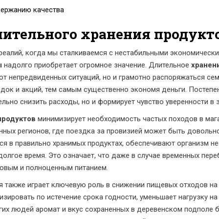
держанию качества
ительного хранения продукт
реалий, когда мы сталкиваемся с нестабильными экономическ
ы
надолго приобретает огромное значение. Длительное
хранен
от непредвиденных ситуаций, но и грамотно распоряжаться с
идок и акций, тем самым существенно экономя деньги. Постеп
ельно снизить расходы, но и формирует чувство уверенности в 
продуктов
минимизирует необходимость частых походов в мага
нных регионов, где поездка за провизией может быть довольно
я в правильно хранимых продуктах, обеспечивают организм н
долгое время. Это означает, что даже в случае временных пере
овым и полноценным питанием.
я также играет ключевую роль в снижении пищевых отходов на
лизировать по истечение срока годности, уменьшает нагрузку н
их людей аромат и вкус сохраненных в деревенском подполе б