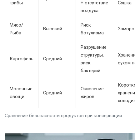
грибы
+ отсутствие
Сушка
воздуха
Мясо/
Риск
Высокий
Заморозк
Рыба
ботулизма
Разрушение
структуры,
Хранение 
Картофель
Средний
риск
сухом пог
бактерий
Короткое
Молочные
Окисление
Средний
хранение 
овощи
жиров
холодиль
Сравнение безопасности продуктов при консервации