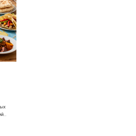
ных
ий