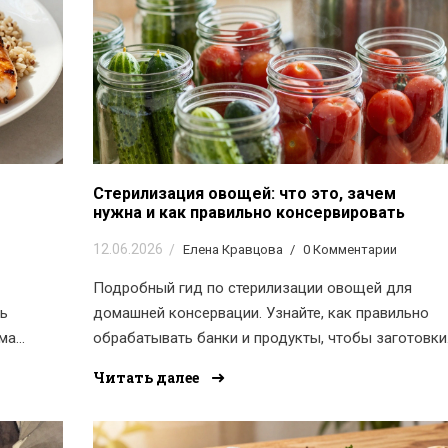
Стерилизация овощей: что это, зачем
нужна и как правильно консервировать
12.06.2026
Елена Кравцова
0 Комментарии
Подробный гид по стерилизации овощей для
ть
домашней консервации. Узнайте, как правильно
ема
обрабатывать банки и продукты, чтобы заготовки
хранились долго и были безопасны.
Читать далее