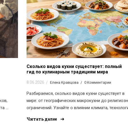
Сколько видов кухни существует: полный
гид по кулинарным традициям мира
8.06.2026
Елена Кравцова
0 Комментарии
Разбираемся, сколько видов кухни существует в
ков,
мире: от географических макрокухни до религиоз
та и
ограничений. Узнайте о влиянии климата, технолог
и традиций на ваше меню.
Читать далее