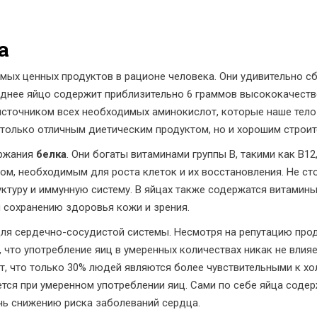
а
амых ценных продуктов в рационе человека. Они удивительно 
реднее яйцо содержит приблизительно 6 граммов высококачест
 источником всех необходимых аминокислот, которые наше тело
 только отличным диетическим продуктом, но и хорошим строи
ержания
белка
. Они богаты витаминами группы B, такими как B1
ом, необходимым для роста клеток и их восстановления. Не сто
ктуру и иммунную систему. В яйцах также содержатся витамины
сохранению здоровья кожи и зрения.
ля сердечно-сосудистой системы. Несмотря на репутацию прод
что употребление яиц в умеренных количествах никак не влияет
, что только 30% людей являются более чувствительными к холе
ся при умеренном употреблении яиц. Сами по себе яйца содер
ь снижению риска заболеваний сердца.