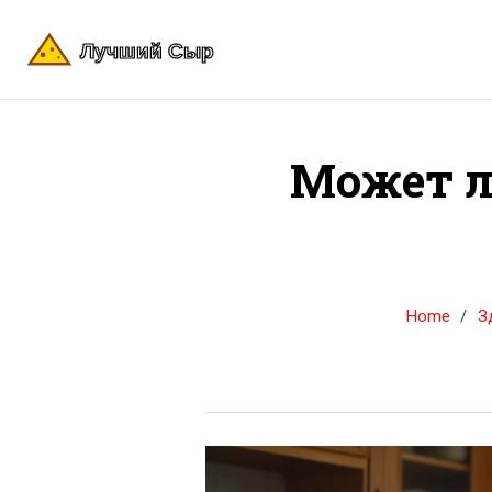
Может л
Home
З