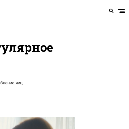
гулярное
ебление яиц