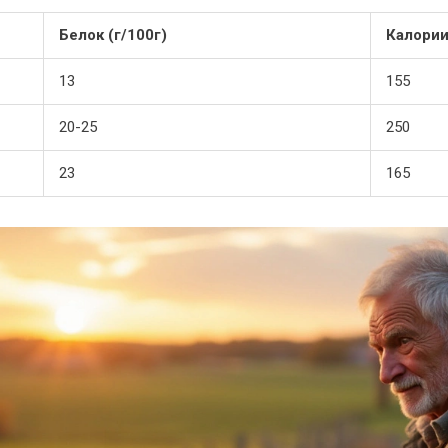
Белок (г/100г)
Калории
13
155
20-25
250
23
165