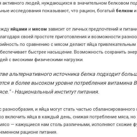
ля активного людей, нуждающихся в значительном белковом под
ьные исследования показывают, что рацион, богатый
белком
и
между
яйцами
и
мясом
зависит от личных предпочтений и питан
благодаря своей простоте приготовления и возможности разно
рийность по сравнению с мясом делают яйца привлекательным 
обеспечивает быстрее насыщение. Возможность сохранить эне
ей с високими физическими нагрузки.
тве альтернативного источника белка подходит больш
ется в более высоком уровне потребления витамина B1
ясе." - Национальный институт питания.
с разнообразия, и яйца могут стать частью сбалансированного 
ко включить яйца в каждый день, снижая потребление мяса, но 
и мясо — кажущиеся нам столь различными, исполняют схожие ф
ременном рационе питания.