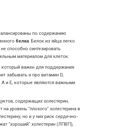
сбалансированы по содержанию
венного
белка
. Белок из яйца легко
 не способно синтезировать
тельным материалом для клеток.
2, который важен для поддержания
ит забывать и про витамин D,
 A и E, которые являются важными
уктов, содержащих холестерин,
 на уровень "плохого" холестерина в
стерину, но и у них риск сердечно-
жат "хороший" холестерин (ЛПВП),