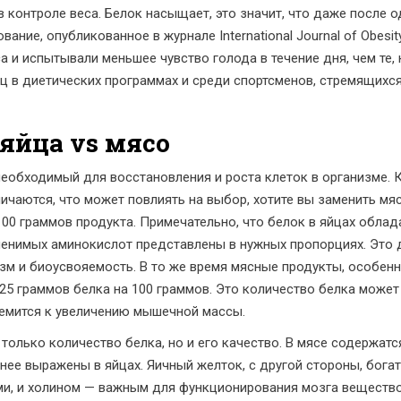
 в контроле веса. Белок насыщает, это значит, что даже после
ание, опубликованное в журнале International Journal of Obesity
са и испытывали меньшее чувство голода в течение дня, чем те,
ц в диетических программах и среди спортсменов, стремящихся
 яйца vs мясо
необходимый для восстановления и роста клеток в организме. 
ичаются, что может повлиять на выбор, хотите вы заменить мяс
00 граммов продукта. Примечательно, что белок в яйцах обла
аменимых аминокислот представлены в нужных пропорциях. Это
зм и биоусвояемость. В то же время мясные продукты, особен
25 граммов белка на 100 граммов. Это количество белка может
ремится к увеличению мышечной массы.
е только количество белка, но и его качество. В мясе содержат
енее выражены в яйцах. Яичный желток, с другой стороны, бога
и, и холином — важным для функционирования мозга веществом