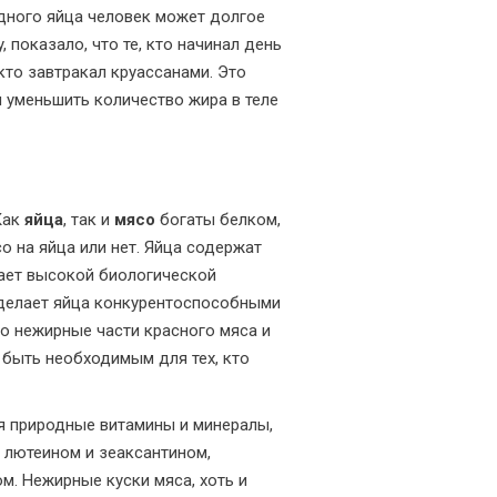
 одного яйца человек может долгое
, показало, что те, кто начинал день
 кто завтракал круассанами. Это
 уменьшить количество жира в теле
Как
яйца
, так и
мясо
богаты белком,
о на яйца или нет. Яйца содержат
дает высокой биологической
 делает яйца конкурентоспособными
но нежирные части красного мяса и
 быть необходимым для тех, кто
ся природные витамины и минералы,
т лютеином и зеаксантином,
. Нежирные куски мяса, хоть и