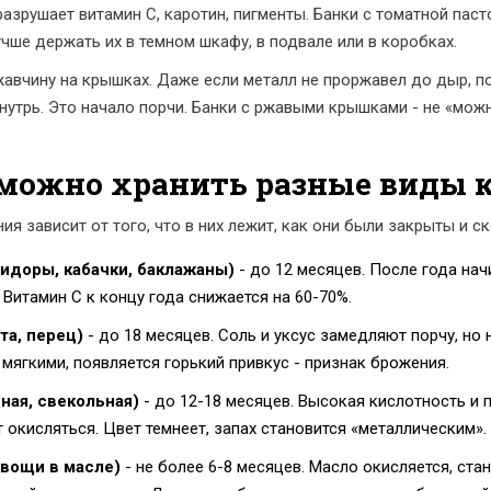
разрушает витамин С, каротин, пигменты. Банки с томатной паст
Лучше держать их в темном шкафу, в подвале или в коробках.
авчину на крышках. Даже если металл не проржавел до дыр, 
нутрь. Это начало порчи. Банки с ржавыми крышками - не «мож
 можно хранить разные виды 
ия зависит от того, что в них лежит, как они были закрыты и ск
идоры, кабачки, баклажаны)
- до 12 месяцев. После года нач
 Витамин С к концу года снижается на 60-70%.
та, перец)
- до 18 месяцев. Соль и уксус замедляют порчу, но 
мягкими, появляется горький привкус - признак брожения.
ная, свекольная)
- до 12-18 месяцев. Высокая кислотность и
 окисляться. Цвет темнеет, запах становится «металлическим».
овощи в масле)
- не более 6-8 месяцев. Масло окисляется, ста