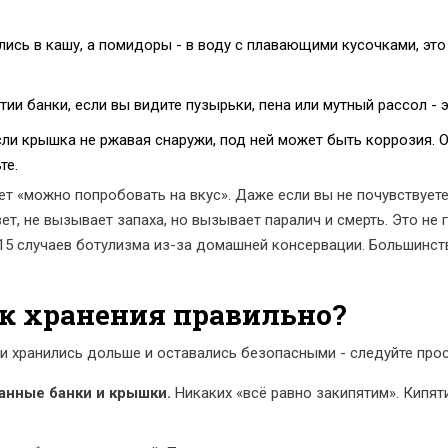
лись в кашу, а помидоры - в воду с плавающими кусочками, это
тии банки, если вы видите пузырьки, пена или мутный рассол - э
ли крышка не ржавая снаружи, под ней может быть коррозия. О
те.
ет «можно попробовать на вкус». Даже если вы не почувствуете
вет, не вызывает запаха, но вызывает паралич и смерть. Это не 
15 случаев ботулизма из-за домашней консервации. Большинст
ок хранения правильно?
ки хранились дольше и оставались безопасными - следуйте про
анные банки и крышки.
Никаких «всё равно закипятим». Кипяти