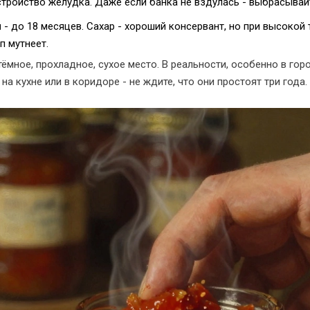
стройство желудка. Даже если банка не вздулась - выбрасывай
и
- до 18 месяцев. Сахар - хороший консервант, но при высокой 
п мутнеет.
тёмное, прохладное, сухое место. В реальности, особенно в гор
на кухне или в коридоре - не ждите, что они простоят три года