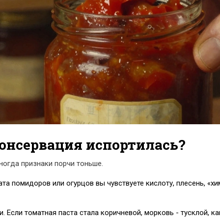
консервация испортилась?
ногда признаки порчи тоньше.
та помидоров или огурцов вы чувствуете кислоту, плесень, «хи
 Если томатная паста стала коричневой, морковь - тусклой, кап