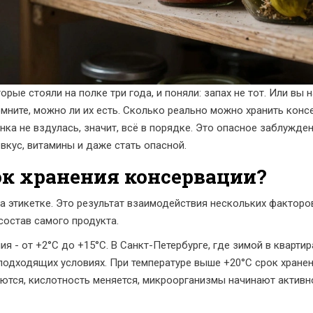
рые стояли на полке три года, и поняли: запах не тот. Или вы 
омните, можно ли их есть. Сколько реально можно хранить конс
анка не вздулась, значит, всё в порядке. Это опасное заблужд
вкус, витамины и даже стать опасной.
ок хранения консервации?
на этикетке. Это результат взаимодействия нескольких факторов
состав самого продукта.
я - от +2°C до +15°C. В Санкт-Петербурге, где зимой в квартир
еподходящих условиях. При температуре выше +20°C срок хране
аются, кислотность меняется, микроорганизмы начинают активн