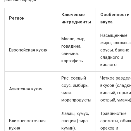
Ключевые
Особенности
Регион
ингредиенты
вкуса
Насыщенные
Масло, сыр,
жиры, сложны
говядина,
Европейская кухня
соусы, баланс
свинина,
сладкого и
картофель
кислого
Рис, соевый
Четкое раздел
соус, имбирь,
вкусов (сладки
Азиатская кухня
чили,
кислый, горьки
морепродукты
острый, умами
Лаваш, хумус,
Травянистые
Ближневосточная
специи (зира,
ароматы, обил
кухня
кумин),
орехов и