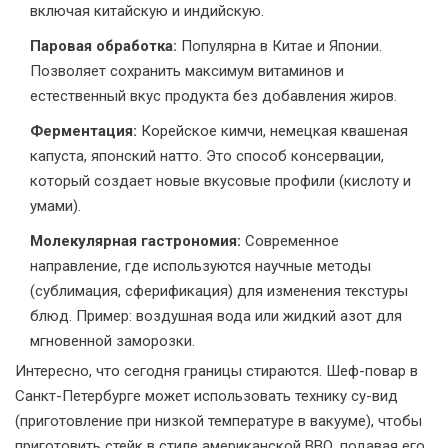
включая китайскую и индийскую.
Паровая обработка:
Популярна в Китае и Японии.
Позволяет сохранить максимум витаминов и
естественный вкус продукта без добавления жиров.
Ферментация:
Корейское кимчи, немецкая квашеная
капуста, японский натто. Это способ консервации,
который создает новые вкусовые профили (кислоту и
умами).
Молекулярная гастрономия:
Современное
направление, где используются научные методы
(сублимация, сферификация) для изменения текстуры
блюд. Пример: воздушная вода или жидкий азот для
мгновенной заморозки.
Интересно, что сегодня границы стираются. Шеф-повар в
Санкт-Петербурге может использовать технику су-вид
(приготовление при низкой температуре в вакууме), чтобы
приготовить стейк в стиле американской BBQ, подавая его