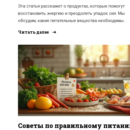
Эта статья расскажет о продуктах, которые помогут
восстановить энергию и преодолеть упадок сил. Мы
обсудим, какие питательные вещества необходимы
организму для поддержания бодрости. Вы узнаете, ка
Читать далее
продукты включить в свой рацион, чтобы чувствовать
себя лучше и продуктивнее.
Советы по правильному питан