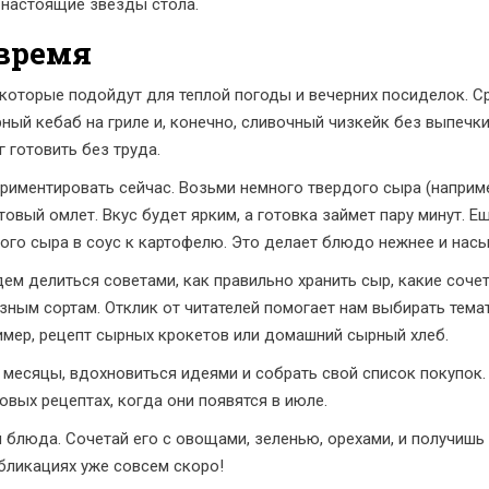
в настоящие звезды стола.
 время
 которые подойдут для теплой погоды и вечерних посиделок. С
рный кебаб на гриле и, конечно, сливочный чизкейк без выпечк
 готовить без труда.
риментировать сейчас. Возьми немного твердого сыра (наприм
отовый омлет. Вкус будет ярким, а готовка займет пару минут. Е
го сыра в соус к картофелю. Это делает блюдо нежнее и нас
ем делиться советами, как правильно хранить сыр, какие соче
зным сортам. Отклик от читателей помогает нам выбирать темат
ример, рецепт сырных крокетов или домашний сырный хлеб.
месяцы, вдохновиться идеями и собрать свой список покупок.
овых рецептах, когда они появятся в июле.
й блюда. Сочетай его с овощами, зеленью, орехами, и получишь 
убликациях уже совсем скоро!