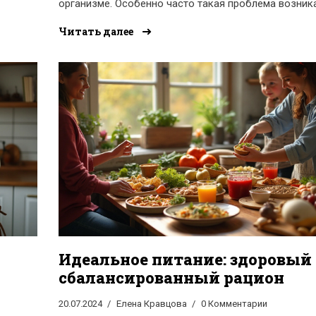
организме. Особенно часто такая проблема возник
холодное время года, когда нашему телу не хватает
Читать далее
солнечного света и свежих овощей и фруктов. В эт
статье мы разберём, какие именно витамины могут
в дефиците и как восполнить их запасы.
Идеальное питание: здоровый
сбалансированный рацион
20.07.2024
Елена Кравцова
0 Комментарии