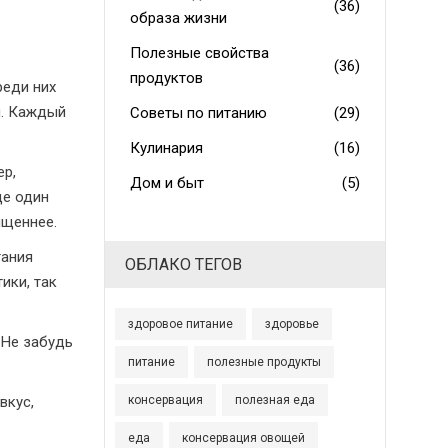
(36)
образа жизни
Полезные свойства
(36)
продуктов
реди них
и. Каждый
Советы по питанию
(29)
Кулинария
(16)
ер,
Дом и быт
(5)
ще один
ыщеннее.
тания
ОБЛАКО ТЕГОВ
ики, так
здоровое питание
здоровье
 Не забудь
питание
полезные продукты
вкус,
консервация
полезная еда
еда
консервация овощей