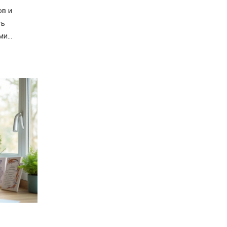
ов и
ть
ми
ить
е