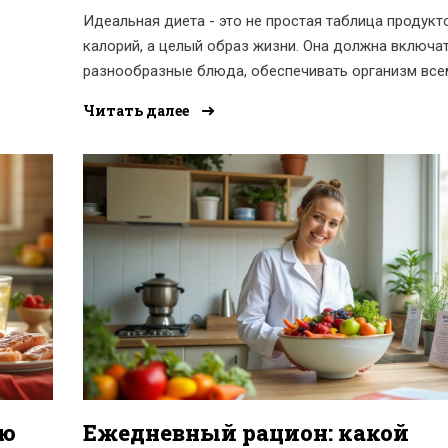
Идеальная диета - это не простая таблица продукт
калорий, а целый образ жизни. Она должна включа
разнообразные блюда, обеспечивать организм все
кие
необходимыми питательными веществами и подход
Читать далее
именно вам. Рассмотрим, из чего состоит идеально
питание и как его составить на каждый день.
ию
Ежедневный рацион: какой