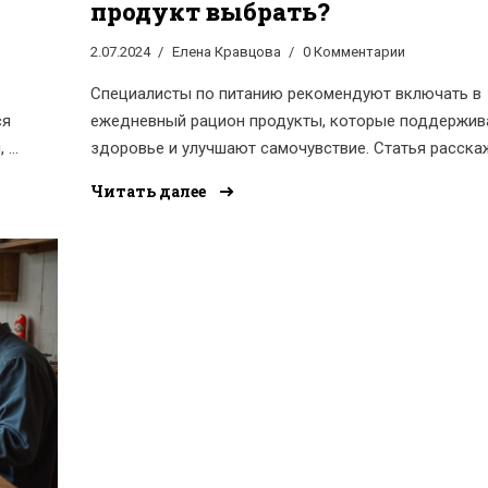
продукт выбрать?
2.07.2024
Елена Кравцова
0 Комментарии
Специалисты по питанию рекомендуют включать в
ся
ежедневный рацион продукты, которые поддержи
, а
здоровье и улучшают самочувствие. Статья расска
том, какой продукт можно и даже нужно кушать к
Читать далее
день, а также предоставит полезные советы и
и в
интересные факты о его пользе для организма.