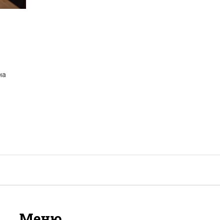
на
м,
Меню