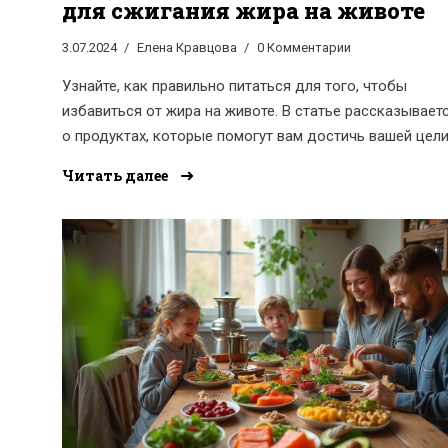
для сжигания жира на животе
3.07.2024
Елена Кравцова
0 Комментарии
Узнайте, как правильно питаться для того, чтобы
избавиться от жира на животе. В статье рассказывает
о продуктах, которые помогут вам достичь вашей цели
также о вредных пищевых привычках, которых стоит
Читать далее
избегать. С подробными советами и интересными
фактами, вы сможете легко включить эти рекомендаци
свой повседневный рацион.