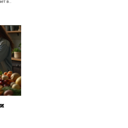
ает в
ой
 быть
 и