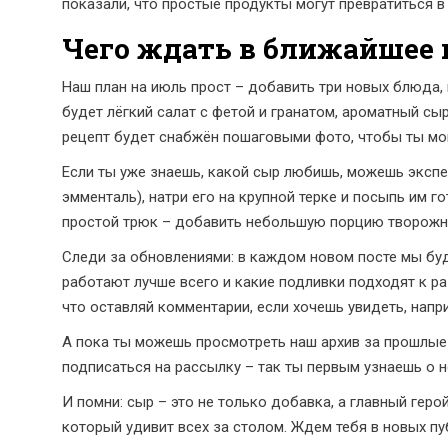
показали, что простые продукты могут превратиться 
Чего ждать в ближайшее
Наш план на июль прост – добавить три новых блюда,
будет лёгкий салат с фетой и гранатом, ароматный сы
рецепт будет снабжён пошаговыми фото, чтобы ты мог
Если ты уже знаешь, какой сыр любишь, можешь экспе
эмменталь), натри его на крупной терке и посыпь им г
простой трюк – добавить небольшую порцию творожно
Следи за обновлениями: в каждом новом посте мы буд
работают лучше всего и какие подливки подходят к ра
что оставляй комментарии, если хочешь увидеть, нап
А пока ты можешь просмотреть наш архив за прошлые 
подписаться на рассылку – так ты первым узнаешь о н
И помни: сыр – это не только добавка, а главный геро
который удивит всех за столом. Ждем тебя в новых п