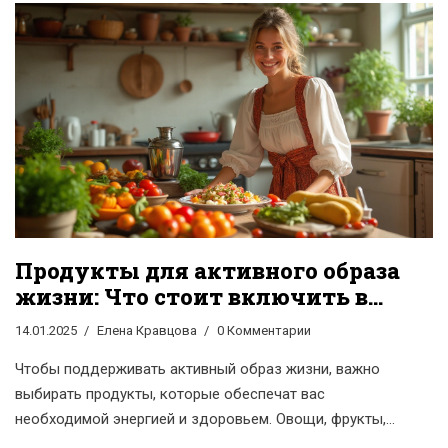
нашу энергию и как их избегать в повседневной жизни.
При этом будут рассмотрены интересные факты и
даны полезные советы о сбалансированном питании.
Знание того, что именно класть на тарелку, поможет
сохранить бодрость и энергетический баланс на
протяжении всего дня.
Продукты для активного образа
жизни: Что стоит включить в
рацион?
14.01.2025
Елена Кравцова
0 Комментарии
Чтобы поддерживать активный образ жизни, важно
выбирать продукты, которые обеспечат вас
необходимой энергией и здоровьем. Овощи, фрукты,
белок и полезные жиры — все это должно стать