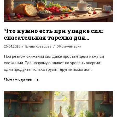
Что нужно есть при упадке сил:
спасательная тарелка для
бодрого дня
26.04.2025
Елена Кравцова
0 Комментарии
При резком снижении сил даже простые дела кажутся
сложными. Еда напрямую влияет на уровень энергии:
одни продукты только грузят, другие помогают
взбодриться. В статье — конкретные советы, что стоит
Читать далее
добавить в меню при упадке сил и каких ошибок
избегать. Найдёте быстрые перекусы, хитрости для
сохранения энергии, а также реальные факты про
витамины и баланс углеводов. Всё для того, чтобы
легко вернуться к активной жизни.