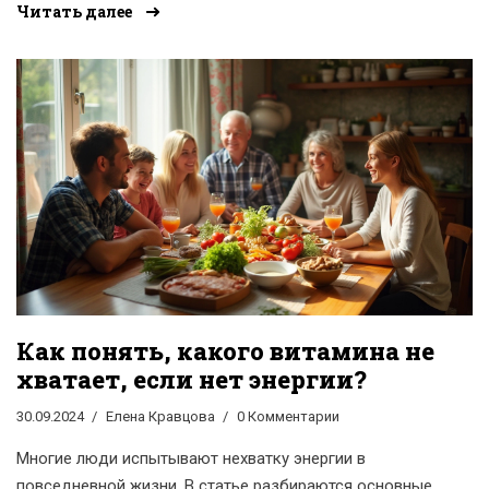
Читать далее
частью вашей диеты. Не забывайте и о гидратации,
ведь вода играет ключевую роль в поддержании
бодрости. Правильное питание поможет вам не только
оставаться активными, но и улучшить вашу
концентрацию и настроение.
Как понять, какого витамина не
хватает, если нет энергии?
30.09.2024
Елена Кравцова
0 Комментарии
Многие люди испытывают нехватку энергии в
повседневной жизни. В статье разбираются основные