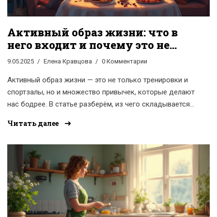
Активный образ жизни: что в
него входит и почему это не
только спорт
9.05.2025
Елена Кравцова
0 Комментарии
Активный образ жизни — это не только тренировки и
спортзалы, но и множество привычек, которые делают
нас бодрее. В статье разберём, из чего складывается
активность, как правильно питаться при высокой
Читать далее
нагрузке и какие мелочи реально влияют на
самочувствие. Здесь вы найдёте практические советы
для ежедневного ритма, узнаете о простых продуктах
для энергии и о том, почему полноценный сон так же
важен, как тренировка. Эта статья подойдёт тем, кто
хочет чувствовать себя лучше каждый день.