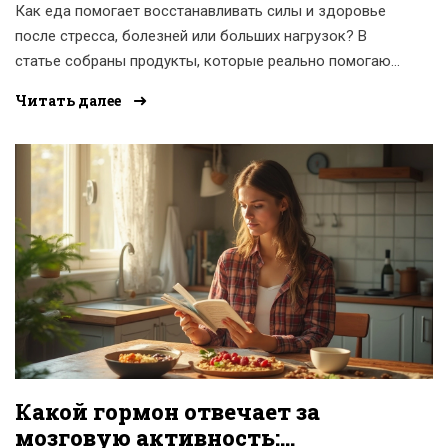
Как еда помогает восстанавливать силы и здоровье
после стресса, болезней или больших нагрузок? В
статье собраны продукты, которые реально помогают
организму быстрее вернуться к норме. Разберёмся,
Читать далее
что есть после тренировки, длительной болезни или
бессонной ночи. Узнаешь, какие привычные продукты
ускоряют процесс восстановления и какие простые
решения могут помочь каждый день.
Какой гормон отвечает за
мозговую активность: