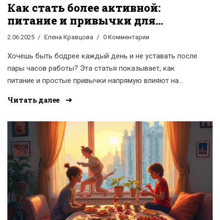
Как стать более активной:
питание и привычки для
энергии
2.06.2025
Елена Кравцова
0 Комментарии
Хочешь быть бодрее каждый день и не уставать после
пары часов работы? Эта статья показывает, как
питание и простые привычки напрямую влияют на
уровень твоей активности. Узнай, какие продукты
Читать далее
реально дают энергию, и что совершенно точно
вредит постоянной бодрости. Получишь конкретные
советы, которые можно сразу внедрить в свою жизнь.
Заряд отличного настроения обеспечен.