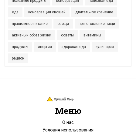
полезные продукты
консервация
полезная еда
еда
консервация овощей
длительное хранение
правильное питание
овощи
приготовление пищи
активный образ жизни
советы
витамины
продукты
энергия
здоровая еда
кулинария
рацион
Меню
О нас
Условия использования