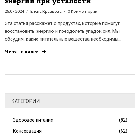
энергии при усталости
25.07.2024
Елена Кравцова
0 Комментарии
Эта статья расскажет о продуктах, которые помогут
восстановить энергию и преодолеть упадок сил. Мы
обсудим, какие питательные вещества необходимы
организму для поддержания бодрости. Вы узнаете,
Читать далее
какие продукты включить в свой рацион, чтобы
чувствовать себя лучше и продуктивнее.
КАТЕГОРИИ
Здоровое питание
(82)
Консервация
(62)