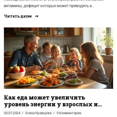
витамины, дефицит которых может приводить к
усталости, а также способы восполнения их в
Читать далее
организме с помощью продуктов питания.
Как еда может увеличить
уровень энергии у взрослых и
детей
30.07.2024
Елена Кравцова
0 Комментарии