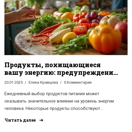
Продукты, похищающиеся
вашу энергию: предупреждения
и советы
20.01.2025
Елена Кравцова
0 Комментарии
Ежедневный выбор продуктов питания может
оказывать значительное влияние на уровень энергии
человека. Некоторые продукты способствуют
усталости и истощению сил, несмотря на свою
Читать далее
популярность и повсеместную доступность. Эта статья
анализирует, какие именно продукты могут воровать