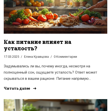
Как питание влияет на
усталость?
17.03.2025
Елена Кравцова
0 Комментарии
Задумывались ли вы, почему иногда, несмотря на
полноценный сон, ощущаете усталость? Ответ может
скрываться в вашем рационе. Питание напрямую
влияет на уровень энергии, и с помощью правильных
Читать далее
продуктов усталость можно уменьшить. В этой статье
обсудим, какие изменения в питании помогут вам
чувствовать себя бодрее, и как избежать
распространенных ошибок в диете.