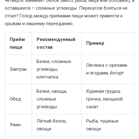
четверть занимает белок (мясо, рыба, яйца или бобовые), а
оставшееся – сложные углеводы. Перекусов бояться не
стоит! Голод между приёмами пищи может привести к
срывам и лишнему перееданию.
Приём
Рекомендуемый
Пример
пищи
состав
Белки, сложные
Овсянка с орехами
Завтрак
углеводы,
и ягодами, йогурт
клетчатка
Белки, овощи,
Куриная грудка,
Обед
сложные
гречка, овощной
углеводы
салат
Лёгкий белок,
Рыба, тушёные
Ужин
овощи
овощи