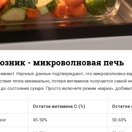
зник - микроволновая печь
нивают. Научные данные подтверждают, что
микроволновка
ва
твия тепла минимально, потеря витаминов получается самой ни
до состояния сухаря. Просто включите режим «варки», добавьт
Остаток витамина C (%)
Остаток 
ное
45-50%
50-60%