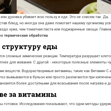
ли духовка убивает всю пользу в еде. Это не совсем так. Да,
став блюд, но иногда она даже помогает нашему организму усв
здо хуже, чем томатная паста или поджаренные овощи. Главна
ием
термическая обработка
.
т структуру еды
тся сложные химические реакции. Температура разрушает клето
ятнее для жевания. С другой - некоторые полезные элементы чу
ми веществ. Водорастворимые витамины, такие как
Витамин C
и
егко вымываются в бульон или просто разлагаются при кипячен
ановятся более доступными для всасывания после нагрева и д
тве за витамины
ы готовки. Исследования показывают, что одни методы удержи