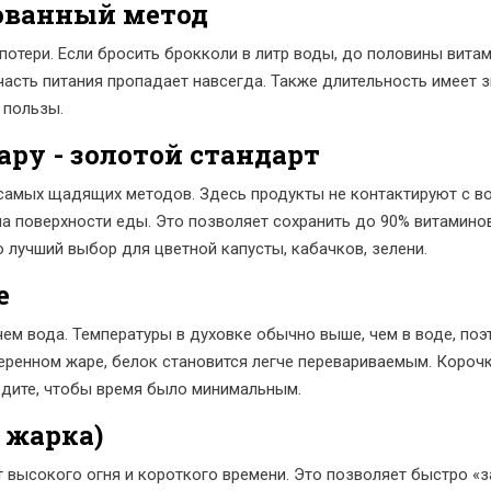
кованный метод
отери. Если бросить брокколи в литр воды, до половины витами
 часть питания пропадает навсегда. Также длительность имеет
 пользы.
ару - золотой стандарт
самых щадящих методов. Здесь продукты не контактируют с в
на поверхности еды. Это позволяет сохранить до 90% витамино
о лучший выбор для цветной капусты, кабачков, зелени.
е
чем вода. Температуры в духовке обычно выше, чем в воде, поэ
меренном жаре, белок становится легче перевариваемым. Корочк
едите, чтобы время было минимальным.
 жарка)
 высокого огня и короткого времени. Это позволяет быстро «з