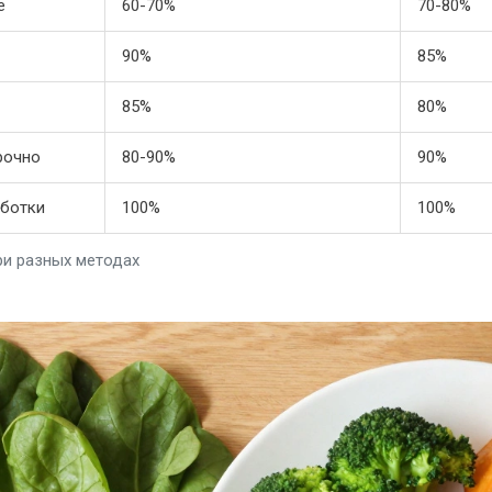
е
60-70%
70-80%
90%
85%
85%
80%
рочно
80-90%
90%
аботки
100%
100%
ри разных методах