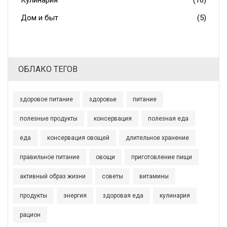
Кулинария
(16)
Дом и быт
(5)
ОБЛАКО ТЕГОВ
здоровое питание
здоровье
питание
полезные продукты
консервация
полезная еда
еда
консервация овощей
длительное хранение
правильное питание
овощи
приготовление пищи
активный образ жизни
советы
витамины
продукты
энергия
здоровая еда
кулинария
рацион