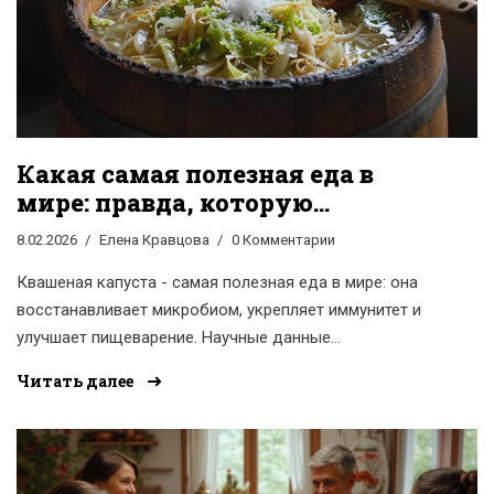
Какая самая полезная еда в
мире: правда, которую
скрывают диетологи
8.02.2026
Елена Кравцова
0 Комментарии
Квашеная капуста - самая полезная еда в мире: она
восстанавливает микробиом, укрепляет иммунитет и
улучшает пищеварение. Научные данные
подтверждают её эффекты лучше, чем любые
Читать далее
добавки.