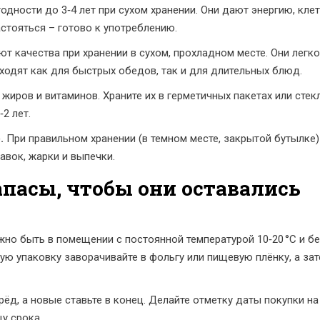
одности до 3‑4 лет при сухом хранении. Они дают энергию, клет
стояться – готово к употреблению.
ют качества при хранении в сухом, прохладном месте. Они легко
ходят как для быстрых обедов, так и для длительных блюд.
жиров и витаминов. Храните их в герметичных пакетах или стек
2 лет.
.
При правильном хранении (в темном месте, закрытой бутылке)
авок, жарки и выпечки.
апасы, чтобы они оставались
жно быть в помещении с постоянной температурой 10‑20 °C и б
дую упаковку заворачивайте в фольгу или пищевую плёнку, а за
ёд, а новые ставьте в конец. Делайте отметку даты покупки н
у срока.