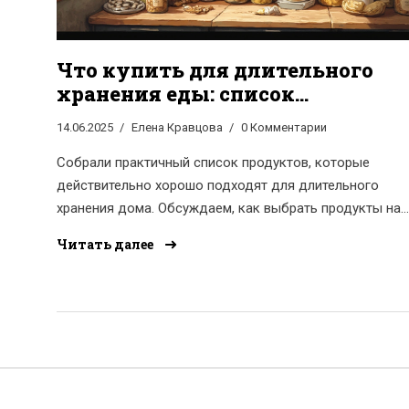
Что купить для длительного
хранения еды: список
проверенных продуктов
14.06.2025
Елена Кравцова
0 Комментарии
Собрали практичный список продуктов, которые
действительно хорошо подходят для длительного
хранения дома. Обсуждаем, как выбрать продукты на
случай любых непредвиденных ситуаций: от перебоев 
Читать далее
поставками до банальной лени идти в магазин.
Поделимся небольшими лайфхаками, как эти запасы
подольше сохранить свежими. В статье вы найдёте не
только очевидные крупы, но и неожиданные находки,
которые мало кто берёт в запас. Каждый раздел —
простые советы и конкретные примеры.