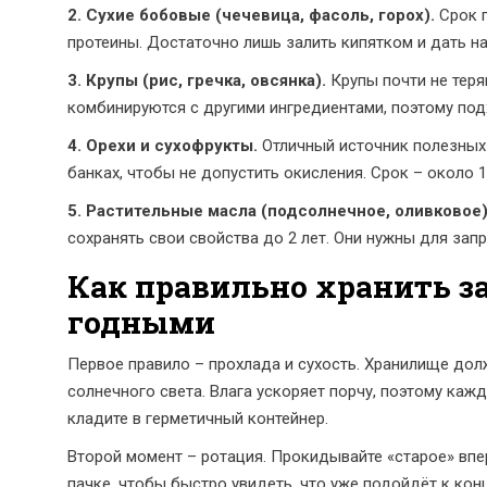
2. Сухие бобовые (чечевица, фасоль, горох).
Срок г
протеины. Достаточно лишь залить кипятком и дать на
3. Крупы (рис, гречка, овсянка).
Крупы почти не теря
комбинируются с другими ингредиентами, поэтому под
4. Орехи и сухофрукты.
Отличный источник полезных 
банках, чтобы не допустить окисления. Срок – около 1‑
5. Растительные масла (подсолнечное, оливковое)
сохранять свои свойства до 2 лет. Они нужны для запр
Как правильно хранить з
годными
Первое правило – прохлада и сухость. Хранилище дол
солнечного света. Влага ускоряет порчу, поэтому каж
кладите в герметичный контейнер.
Второй момент – ротация. Прокидывайте «старое» впер
пачке, чтобы быстро увидеть, что уже подойдёт к конц