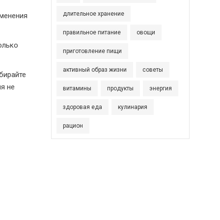
длительное хранение
зменения
правильное питание
овощи
только
приготовление пищи
активный образ жизни
советы
ыбирайте
я не
витамины
продукты
энергия
здоровая еда
кулинария
рацион