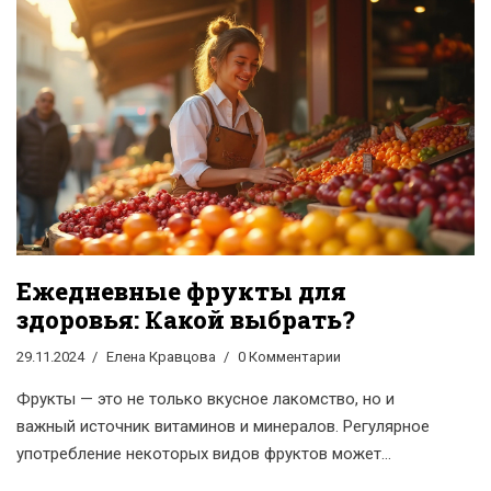
активном образе жизни. Поделимся личными
наблюдениями и простыми советами, как получать
максимум пользы от фруктов каждый день.
Ежедневные фрукты для
здоровья: Какой выбрать?
29.11.2024
Елена Кравцова
0 Комментарии
Фрукты — это не только вкусное лакомство, но и
важный источник витаминов и минералов. Регулярное
употребление некоторых видов фруктов может
значительно повлиять на ваше здоровье и