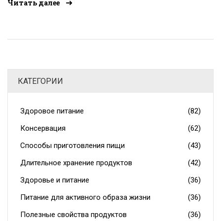
Читать далее
самочувствие. В статье рассмотрены полезные
свойства ежедневного потребления определенных
фруктов. Также приведены рекомендации, как
правильно выбрать фрукты и включить их в свой
рацион. Чтение станет не только познавательным, но и
вдохновляющим поводом выпить лишний витаминный
КАТЕГОРИИ
коктейль.
Здоровое питание
(82)
Консервация
(62)
Способы приготовления пищи
(43)
Длительное хранение продуктов
(42)
Здоровье и питание
(36)
Питание для активного образа жизни
(36)
Полезные свойства продуктов
(36)