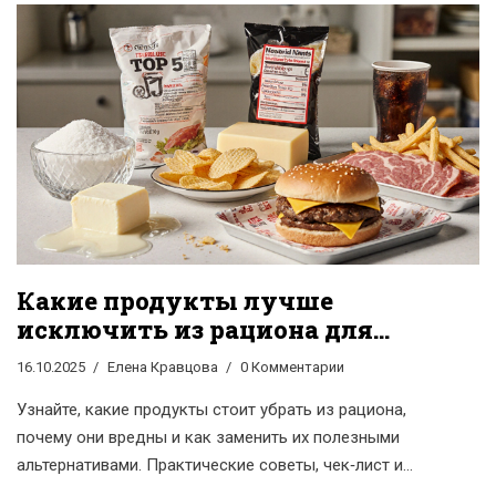
Какие продукты лучше
исключить из рациона для
здоровья
16.10.2025
Елена Кравцова
0 Комментарии
Узнайте, какие продукты стоит убрать из рациона,
почему они вредны и как заменить их полезными
альтернативами. Практические советы, чек‑лист и
ответы на частые вопросы.