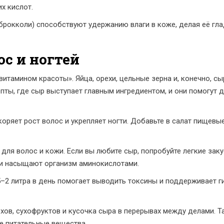
х кислот.
 брокколи) способствуют удержанию влаги в коже, делая её гла
ос и ногтей
итамином красоты». Яйца, орехи, цельные зерна и, конечно, сы
епты, где сыр выступает главным ингредиентом, и они помогут 
оряет рост волос и укрепляет ногти. Добавьте в салат пищевы
 для волос и кожи. Если вы любите сыр, попробуйте легкие заку
я и насыщают организм аминокислотами.
5–2 литра в день помогает выводить токсины и поддерживает 
хов, сухофруктов и кусочка сыра в перерывах между делами. Т
ые питательные вещества.