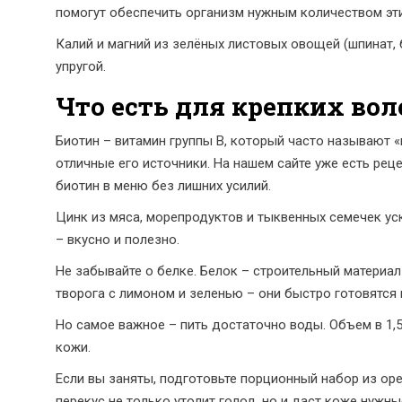
помогут обеспечить организм нужным количеством эти
Калий и магний из зелёных листовых овощей (шпинат,
упругой.
Что есть для крепких вол
Биотин – витамин группы B, который часто называют «в
отличные его источники. На нашем сайте уже есть рец
биотин в меню без лишних усилий.
Цинк из мяса, морепродуктов и тыквенных семечек уск
– вкусно и полезно.
Не забывайте о белке. Белок – строительный материал
творога с лимоном и зеленью – они быстро готовятс
Но самое важное – пить достаточно воды. Объем в 1,
кожи.
Если вы заняты, подготовьте порционный набор из оре
перекус не только утолит голод, но и даст коже нужн