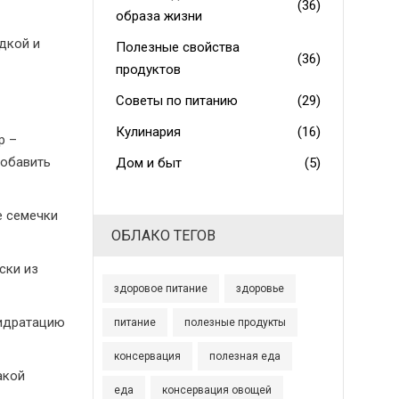
(36)
образа жизни
дкой и
Полезные свойства
(36)
продуктов
Советы по питанию
(29)
Кулинария
(16)
р –
добавить
Дом и быт
(5)
е семечки
ОБЛАКО ТЕГОВ
ски из
здоровое питание
здоровье
гидратацию
питание
полезные продукты
консервация
полезная еда
акой
еда
консервация овощей