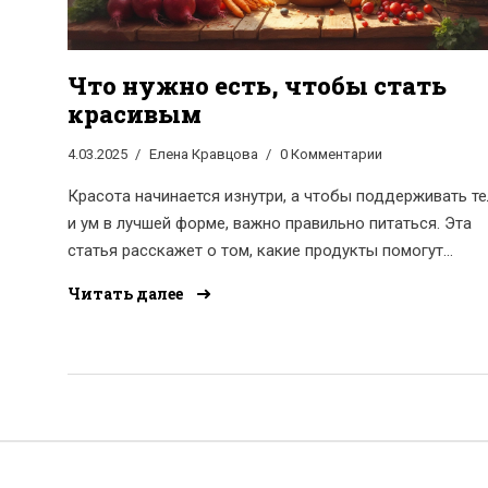
Что нужно есть, чтобы стать
красивым
4.03.2025
Елена Кравцова
0 Комментарии
Красота начинается изнутри, а чтобы поддерживать т
и ум в лучшей форме, важно правильно питаться. Эта
статья расскажет о том, какие продукты помогут
сохранить здоровье кожи, улучшить самочувствие и
Читать далее
повысить уровень энергии. Узнаете, что стоит включит
свой рацион, чтобы чувствовать себя великолепно и
выглядеть на все сто каждый день. Здоровая еда мо
стать вашим секретом к привлекательности и
благополучию.