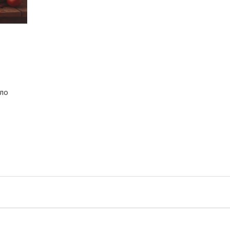
ело
ь в
жет