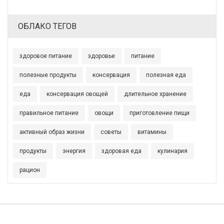
ОБЛАКО ТЕГОВ
здоровое питание
здоровье
питание
полезные продукты
консервация
полезная еда
еда
консервация овощей
длительное хранение
правильное питание
овощи
приготовление пищи
активный образ жизни
советы
витамины
продукты
энергия
здоровая еда
кулинария
рацион