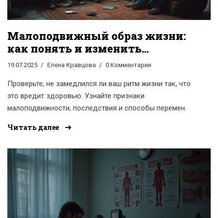
Малоподвижный образ жизни:
как понять и изменить
привычки к лучшему
19.07.2025
Елена Кравцова
0 Комментарии
Проверьте, не замедлился ли ваш ритм жизни так, что
это вредит здоровью. Узнайте признаки
малоподвижности, последствия и способы перемен.
Читать далее