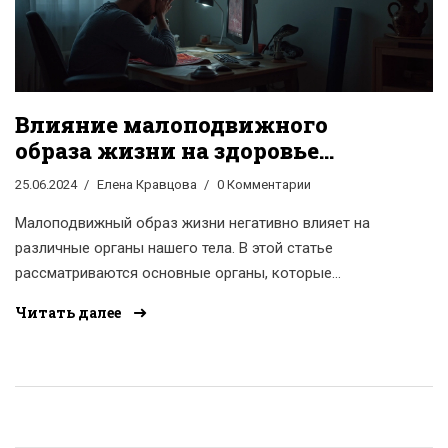
Влияние малоподвижного
образа жизни на здоровье
органов
25.06.2024
Елена Кравцова
0 Комментарии
Малоподвижный образ жизни негативно влияет на
различные органы нашего тела. В этой статье
рассматриваются основные органы, которые
страдают от недостатка физической активности, и
Читать далее
предоставляются советы по улучшению их состояния.
Узнайте, как поддерживать здоровье при сидячем
образе жизни.