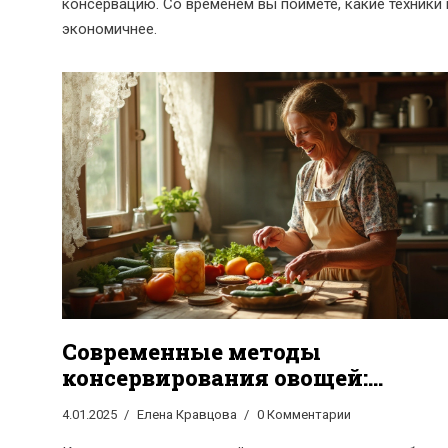
консервацию. Со временем вы поймёте, какие техники 
экономичнее.
Современные методы
консервирования овощей:
секреты и советы
4.01.2025
Елена Кравцова
0 Комментарии