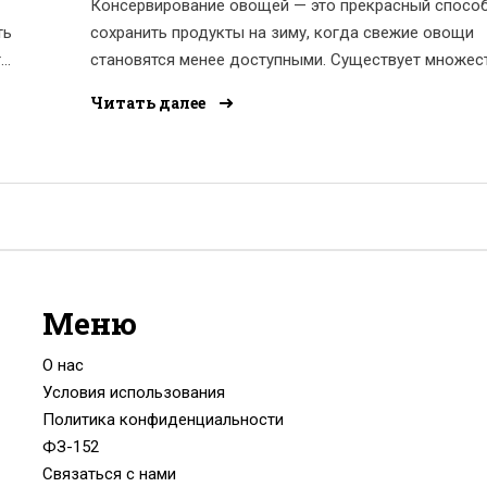
Консервирование овощей — это прекрасный спосо
ть
сохранить продукты на зиму, когда свежие овощи
т
становятся менее доступными. Существует множес
методов, включая маринование, замораживание и
Читать далее
засолку, каждый из которых имеет свои особеннос
го
преимущества. От правильного выбора овощей до
соблюдения гигиены на всех этапах — опытные хоз
знают множество секретов. В статье рассказывает
главных способах консервирования и даются поле
советы. Узнайте, как правильно сохранить свежесть
вкус овощей круглый год.
Меню
О нас
Условия использования
Политика конфиденциальности
ФЗ-152
Связаться с нами