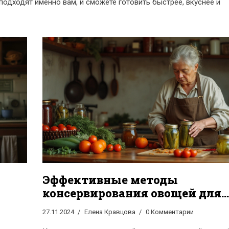
подходят именно вам, и сможете готовить быстрее, вкуснее и
Эффективные методы
консервирования овощей для
длительного хранения
27.11.2024
Елена Кравцова
0 Комментарии