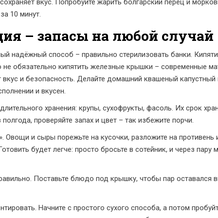
сохраняет вкус. Попробуйте жарить болгарский перец и морковь
за 10 минут.
ция – запасы на любой случай
ый надёжный способ – правильно стерилизовать банки. Кипяти
но не обязательно кипятить железные крышки – современные м
ят вкус и безопасность. Делайте домашний квашеный капустный 
сполнении и вкусен.
лительного хранения: крупы, сухофрукты, фасоль. Их срок хран
 полгода, проверяйте запах и цвет – так избежите порчи.
 Овощи и сыры порежьте на кусочки, разложите на противень 
отовить будет легче: просто бросьте в сотейник, и через пару 
равильно. Поставьте блюдо под крышку, чтобы пар оставался в
нтировать. Начните с простого сухого способа, а потом пробуй