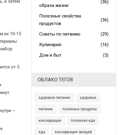
, а затем
(36)
образа жизни
Полезные свойства
(36)
продуктов
м их 10‑15
Советы по питанию
(29)
атериалы
Кулинария
(16)
набор:
Дом и быт
(5)
ится от 5
ОБЛАКО ТЕГОВ
и
минут
здоровое питание
здоровье
питание
полезные продукты
нутри –
консервация
полезная еда
те
еда
консервация овощей