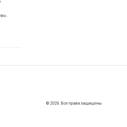
б
тво
ти и
яйки
ся о
зные
 и
© 2026. Все права защищены.