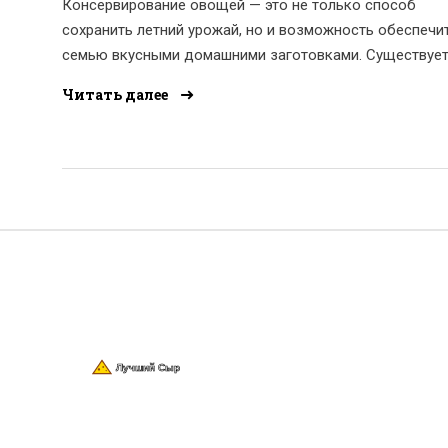
Консервирование овощей — это не только способ
сохранить летний урожай, но и возможность обеспечи
семью вкусными домашними заготовками. Существуе
множество методов консервирования, таких как
Читать далее
маринование, стерилизация, заморозка и сушка. Важно
знать, какие овощи больше подходят для того или ино
способа и какие хитрости помогут сохранить вкус и
пользу. Узнайте больше о различных методах
консервирования и практических советах по выбору
овощей и упаковки.