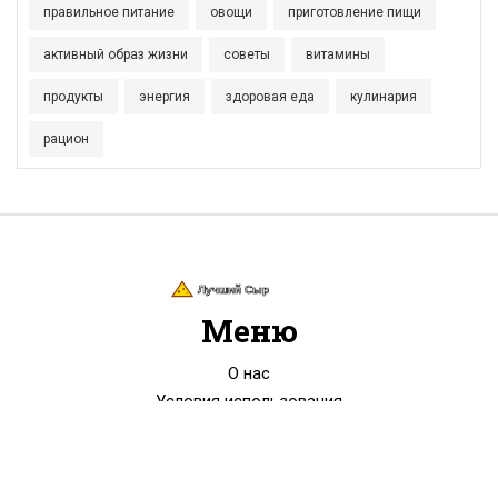
правильное питание
овощи
приготовление пищи
активный образ жизни
советы
витамины
продукты
энергия
здоровая еда
кулинария
рацион
Меню
О нас
Условия использования
Политика конфиденциальности
ФЗ-152
Связаться с нами