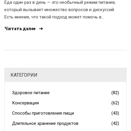
Еда один раз в день — это необычный режим питания,
который вызывает множество вопросов и дискуссий.
Есть мнение, что такой подход может помочь в
управлении весом и улучшении общего здоровья.
Читать далее
Однако возникает вопрос, безопасно ли это и какую
пользу может принести нашему организму. В статье
рассмотрены преимущества и возможные риски этого
режима питания, а также даются практические советы
для тех, кто хочет попробовать. Исследуем, как один
прием пищи в день может повлиять на ваше здоровье
КАТЕГОРИИ
и самочувствие.
Здоровое питание
(82)
Консервация
(62)
Способы приготовления пищи
(43)
Длительное хранение продуктов
(42)