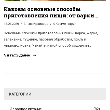
Каковы основные способы
приготовления пищи: от варки
до жарки на гриле
18.01.2026
Елена Кравцова
0 Комментарии
Основные способы приготовления пищи: варка, жарка,
запекание, тушение, паровая обработка, гриль и
микроволновка. Узнайте, какой способ сохраняет
больше витаминов, а какой стоит ограничить.
Читать далее
КАТЕГОРИИ
Здоровое питание
(82)