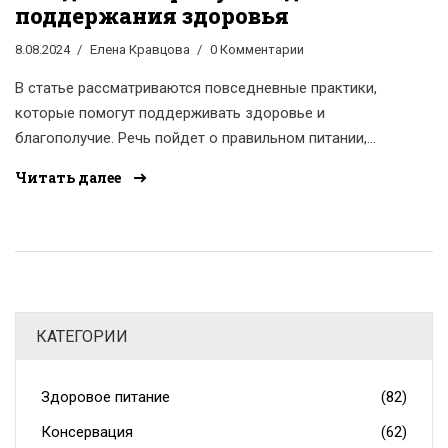
поддержания здоровья
8.08.2024
Елена Кравцова
0 Комментарии
В статье рассматриваются повседневные практики,
которые помогут поддерживать здоровье и
благополучие. Речь пойдет о правильном питании,
занятиях физической активностью, заботе о
Читать далее
психическом здоровье и хорошем сне. Советы помогут
создать распорядок дня, способствующий улучшению
здоровья.
КАТЕГОРИИ
Здоровое питание
(82)
Консервация
(62)