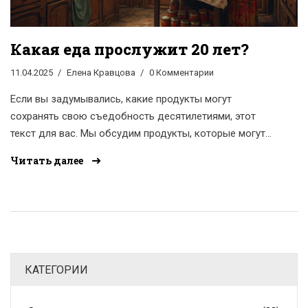
Какая еда прослужит 20 лет?
11.04.2025
Елена Кравцова
0 Комментарии
Если вы задумывались, какие продукты могут
сохранять свою съедобность десятилетиями, этот
текст для вас. Мы обсудим продукты, которые могут
выжить апокалипсис и остаться съедобными после 20
Читать далее
лет. Узнайте, как правильно хранить их, чтобы они
остались свежими и безопасными для употребления.
Мы также посмотрим на интересные факты о таких
продуктах и дадим практичные советы. Эта
информация может спасти ваш день в случае
непредвиденных ситуаций.
КАТЕГОРИИ