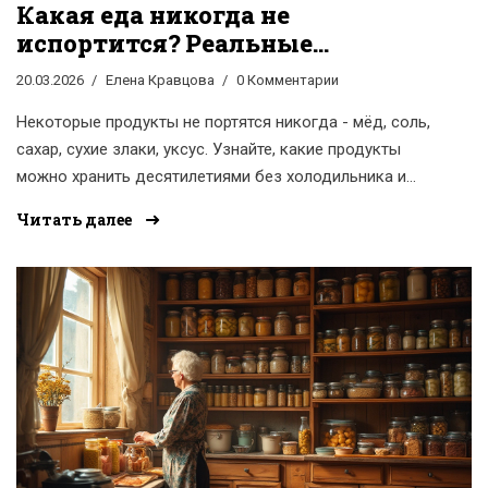
Какая еда никогда не
испортится? Реальные
продукты с бесконечным
20.03.2026
Елена Кравцова
0 Комментарии
сроком хранения
Некоторые продукты не портятся никогда - мёд, соль,
сахар, сухие злаки, уксус. Узнайте, какие продукты
можно хранить десятилетиями без холодильника и
почему они остаются безопасными.
Читать далее