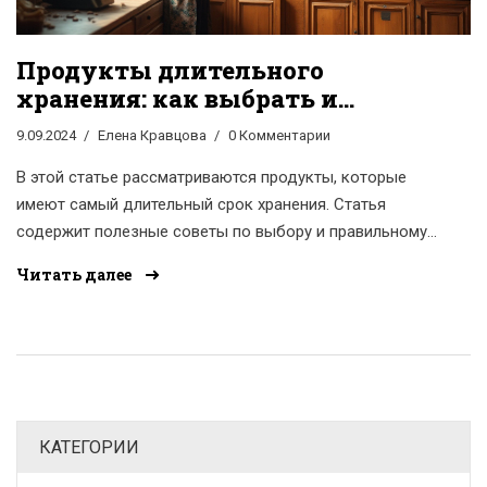
Продукты длительного
хранения: как выбрать и
сохранить правильно
9.09.2024
Елена Кравцова
0 Комментарии
В этой статье рассматриваются продукты, которые
имеют самый длительный срок хранения. Статья
содержит полезные советы по выбору и правильному
хранению таких продуктов. Читатели узнают
Читать далее
интересные факты о различных видах пищи, которые
можно хранить в течение многих лет. Особое внимание
уделяется методам хранения, которые помогают
сохранить вкус и питательные свойства продуктов.
КАТЕГОРИИ