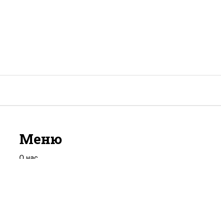
Меню
О нас
Условия использования
Политика конфиденциальности
ФЗ-152
Связаться с нами