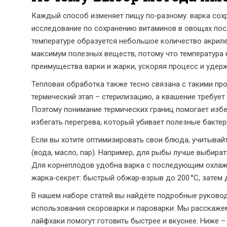
Каждый способ изменяет пищу по‑разному: варка сохра
исследование по сохранению витаминов в овощах пос
температуре образуется небольшое количество акрил
максимум полезных веществ, потому что температура 
преимущества варки и жарки, ускоряя процесс и уде
Тепловая обработка также тесно связана с такими пр
термический этап – стерилизацию, а квашение требуе
Поэтому понимание термических границ помогает изб
избегать перегрева, который убивает полезные бактер
Если вы хотите оптимизировать свои блюда, учитывайт
(вода, масло, пар). Например, для рыбы лучше выбират
Для корнеплодов удобна варка с последующим охлажд
жарка‑секрет: быстрый обжар‑взрыв до 200 °C, затем 
В нашем наборе статей вы найдёте подробные руковод
использования скороварки и пароварки. Мы расскажем
лайфхаки помогут готовить быстрее и вкуснее. Ниже 