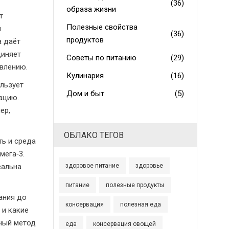
(36)
образа жизни
т
Полезные свойства
й
(36)
продуктов
а даёт
диняет
Советы по питанию
(29)
влению.
Кулинария
(16)
ользует
Дом и быт
(5)
ацию.
ер,
ОБЛАКО ТЕГОВ
ть и среда
мега‑3.
еальна
здоровое питание
здоровье
питание
полезные продукты
ания до
консервация
полезная еда
 и какие
ьный метод
еда
консервация овощей