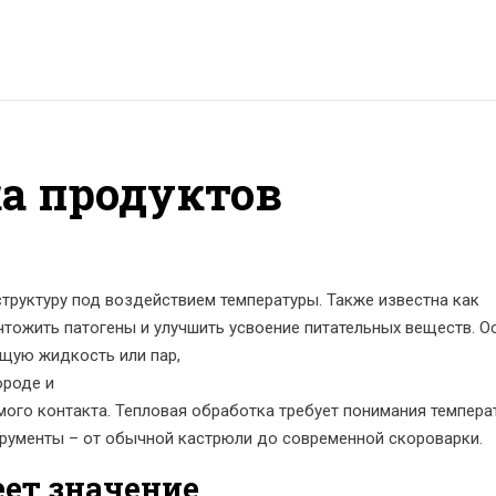
ка продуктов
структуру под воздействием температуры
. Также известна как
ичтожить патогены и улучшить усвоение питательных веществ. 
ящую жидкость или пар
,
ороде
и
мого контакта
. Тепловая обработка требует понимания темпера
струменты – от обычной кастрюли до современной скороварки.
ет значение