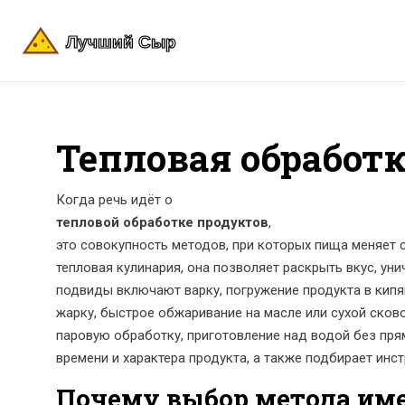
Тепловая обработ
Когда речь идёт о
тепловой обработке продуктов
,
это совокупность методов, при которых пища меняет 
тепловая кулинария
, она позволяет раскрыть вкус, ун
подвиды включают
варку
,
погружение продукта в кип
жарку
,
быстрое обжаривание на масле или сухой сков
паровую обработку
,
приготовление над водой без пря
времени и характера продукта, а также подбирает ин
Почему выбор метода име