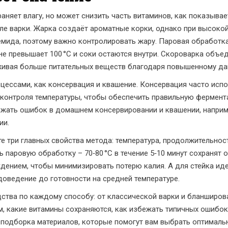
няет влагу, но может снизить часть витаминов, как показывае
ле варки. Жарка создаёт ароматные корки, однако при высоко
емида, поэтому важно контролировать жару. Паровая обработк
не превышает 100 °C и соки остаются внутри. Скороварка объе
рживая больше питательных веществ благодаря повышенному да
оцессами, как консервация и квашение. Консервация часто исп
т контроля температуры, чтобы обеспечить правильную фермент
ежать ошибок в домашнем консервировании и квашении, наприм
ии.
е три главных свойства метода: температура, продолжительнос
ь паровую обработку – 70‑80 °C в течение 5‑10 минут сохранят о
ением, чтобы минимизировать потерю калия. А для стейка ид
доведение до готовности на средней температуре.
ства по каждому способу: от классической варки и бланширов
, какие витамины сохраняются, как избежать типичных ошибок
– подборка материалов, которые помогут вам выбрать оптимал