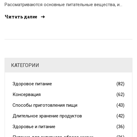
Рассматриваются основные питательные вещества, их
роль в организме, и как выбрать продукты, которые
Читать далее
принесут наибольшую пользу. Даются практические
советы по планированию рациона и приготовлению
пищи. В статье присутствуют интересные факты и
рекомендации, чтобы лучше понимать свой выбор
еды.
КАТЕГОРИИ
Здоровое питание
(82)
Консервация
(62)
Способы приготовления пищи
(43)
Длительное хранение продуктов
(42)
Здоровье и питание
(36)