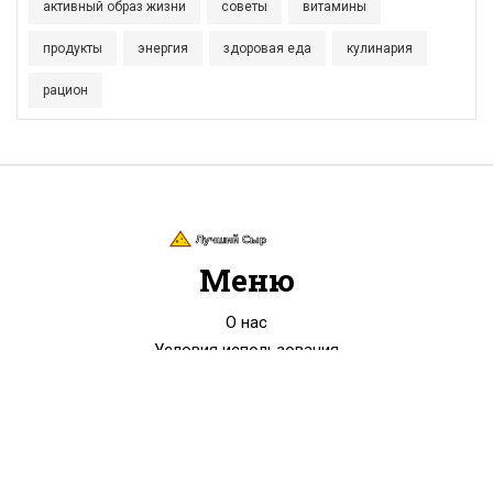
активный образ жизни
советы
витамины
продукты
энергия
здоровая еда
кулинария
рацион
Меню
О нас
Условия использования
Политика конфиденциальности
ФЗ-152
Связаться с нами
© 2026. Все права защищены.