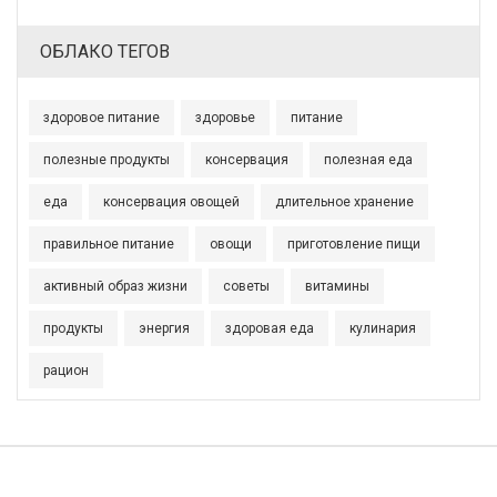
ОБЛАКО ТЕГОВ
здоровое питание
здоровье
питание
полезные продукты
консервация
полезная еда
еда
консервация овощей
длительное хранение
правильное питание
овощи
приготовление пищи
активный образ жизни
советы
витамины
продукты
энергия
здоровая еда
кулинария
рацион