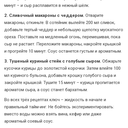
минут – и сыр расплавится в нежный шёлк.
2. Сливочный макароны с чеддером.
Отварите
макароны, откиньте. В сотейник вылейте 200 мл сливок,
добавьте тертый чеддер и небольшую щепотку мускатного
ореха. Поставьте на медленный огонь, перемешивая, пока
сыр не растает. Переложите макароны, накройте крышкой
и прогрейте 10 минут. Соус останется густым и ароматным.
3. Тушеный куриный стейк с голубым сыром.
Обжарьте
кусочки курицы до золотистой корочки. Затем влейте 100
мл куриного бульона, добавьте крошку голубого сыра и
закройте крышкой. Тушите 15 минут – курица пропитается
ароматом сыра, а соус станет бархатным.
Во всех трёх рецептах ключ – жидкость в начале и
правильный тайм‑инг. Не бойтесь экспериментировать:
вместо воды можно взять вина, кефир или даже
ароматный соевый соус.