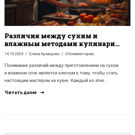
Различия между сухим и
влажным методами кулинарии:
секреты и советы
14.10.2024
Елена Кравцова
0 Комментарии
Понимание различий между приготовлением на сухом
и влажном огне является ключом к тому, чтобы стать
настоящим мастером на кухне. Каждый из этих
методов предлагает свои уникальные преимущества и
Читать далее
подходит для различных видов блюд. В этом
материале будут рассмотрены техники, которые
позволяют максимально раскрыть вкусовые качества
продуктов, особенности оборудования и полезные
советы, как улучшить свои навыки. Узнайте, как
сделать вашу кулинарию более разнообразной и