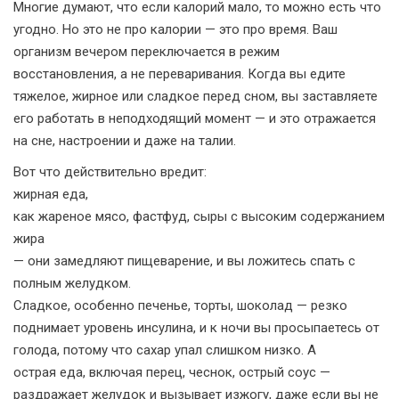
Многие думают, что если калорий мало, то можно есть что
угодно. Но это не про калории — это про время. Ваш
организм вечером переключается в режим
восстановления, а не переваривания. Когда вы едите
тяжелое, жирное или сладкое перед сном, вы заставляете
его работать в неподходящий момент — и это отражается
на сне, настроении и даже на талии.
Вот что действительно вредит:
жирная еда
,
как жареное мясо, фастфуд, сыры с высоким содержанием
жира
— они замедляют пищеварение, и вы ложитесь спать с
полным желудком.
Сладкое
,
особенно печенье, торты, шоколад
— резко
поднимает уровень инсулина, и к ночи вы просыпаетесь от
голода, потому что сахар упал слишком низко. А
острая еда
,
включая перец, чеснок, острый соус
—
раздражает желудок и вызывает изжогу, даже если вы не