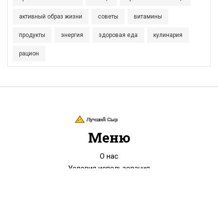
активный образ жизни
советы
витамины
продукты
энергия
здоровая еда
кулинария
рацион
Меню
О нас
Условия использования
Политика конфиденциальности
ФЗ-152
Связаться с нами
© 2026. Все права защищены.