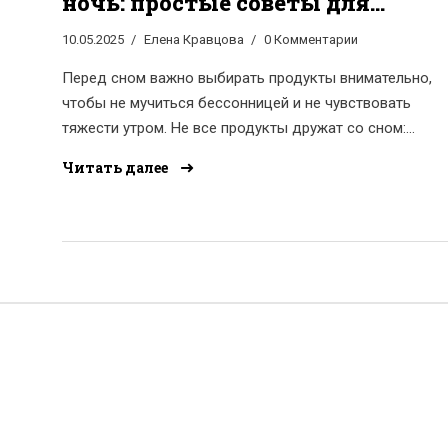
ночь: простые советы для
здорового сна
10.05.2025
Елена Кравцова
0 Комментарии
Перед сном важно выбирать продукты внимательно,
чтобы не мучиться бессонницей и не чувствовать
тяжести утром. Не все продукты дружат со сном:
некоторые мешают организму расслабиться или
Читать далее
приводят к набору веса. В статье расскажем, от каких
вечерних перекусов точно стоит отказаться и почему.
Объясним, как питание влияет на качество сна.
Поделимся советами по простым заменам для
комфортного отдыха.