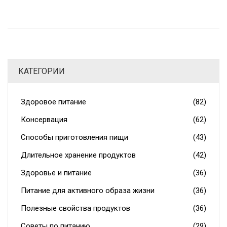
полезной выпечки и сравним её с другими привычными
методами. Будут реальные факты и полезные
лайфхаки для кухни. Если хочется готовить так, чтобы
было вкусно и не вредно, это статья для вас.
КАТЕГОРИИ
Здоровое питание
(82)
Консервация
(62)
Способы приготовления пищи
(43)
Длительное хранение продуктов
(42)
Здоровье и питание
(36)
Питание для активного образа жизни
(36)
Полезные свойства продуктов
(36)
Советы по питанию
(29)