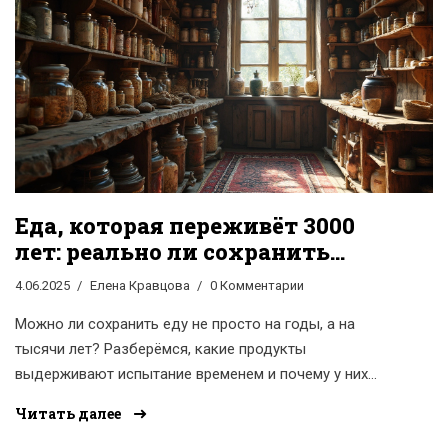
Еда, которая переживёт 3000
лет: реально ли сохранить
продукты навека
4.06.2025
Елена Кравцова
0 Комментарии
Можно ли сохранить еду не просто на годы, а на
тысячи лет? Разберёмся, какие продукты
выдерживают испытание временем и почему у них
такой невероятный срок годности. В статье — что
Читать далее
точно выживет на складе, как правильно хранить