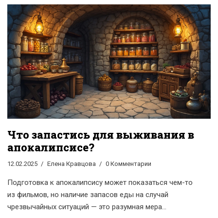
такие продукты и есть ли шанс у современных
технологий обойти природу. Всё про вечную еду: с
реальными примерами, удобными лайфхаками и
практическими советами. Узнаете, что лучше положить
в кладовку на случай конца света.
Что запастись для выживания в
апокалипсисе?
12.02.2025
Елена Кравцова
0 Комментарии
Подготовка к апокалипсису может показаться чем-то
из фильмов, но наличие запасов еды на случай
чрезвычайных ситуаций — это разумная мера