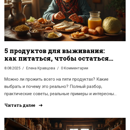
5 продуктов для выживания:
как питаться, чтобы остаться
здоровым
8.08.2025
Елена Кравцова
0 Комментарии
Можно ли прожить всего на пяти продуктах? Какие
выбрать и почему это реально? Полный разбор,
практические советы, реальные примеры и интересные
факты о питании в условиях ограниченного выбора.
Читать далее