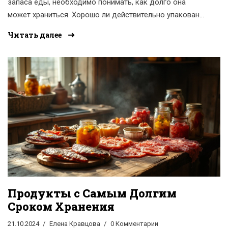
запаса еды, необходимо понимать, как долго она
может храниться. Хорошо ли действительно упакована
такая еда, сможет ли она оставаться безопасной и
Читать далее
аппетитной на протяжении двух с половиной
десятилетий? Рассмотрим факторы, влияющие на срок
хранения продуктов, таких как сухие пайки и консервы,
а также основные параметры, которые следует
учитывать при выборе продуктов для долгосрочного
хранения.
Продукты с Самым Долгим
Сроком Хранения
21.10.2024
Елена Кравцова
0 Комментарии