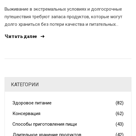
Выживание в экстремальных условиях и долгосрочные
путешествия требуют запаса продуктов, которые могут
долго храниться без потери качества и питательных
свойств. В статье исследуются разнообразные виды
Читать далее
пищи, которые обладают невероятной
долговечностью. Рассматриваются различные методы
консервирования и упаковки, которые увеличивают
срок годности продуктов. Также приведены советы по
хранению и организации запасов, чтобы обеспечить
максимальный срок хранения. Узнайте о продуктах,
КАТЕГОРИИ
которые помогут вам быть готовыми к любой
ситуации.
Здоровое питание
(82)
Консервация
(62)
Способы приготовления пищи
(43)
Длительное хранение продуктов
(42)