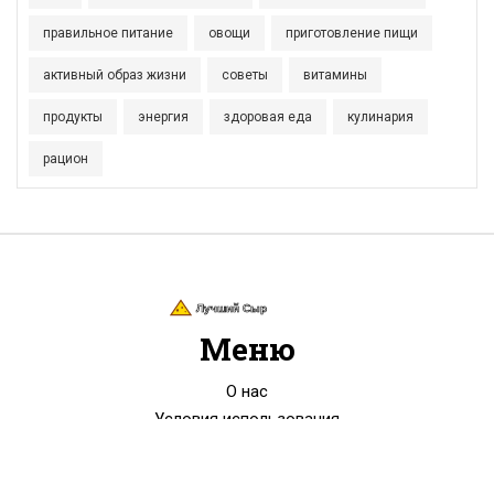
правильное питание
овощи
приготовление пищи
активный образ жизни
советы
витамины
продукты
энергия
здоровая еда
кулинария
рацион
Меню
О нас
Условия использования
Политика конфиденциальности
ФЗ-152