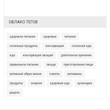
ОБЛАКО ТЕГОВ
здоровое питание
здоровье
питание
полезные продукты
консервация
полезная еда
еда
консервация овощей
длительное хранение
правильное питание
овощи
приготовление пищи
активный образ жизни
советы
витамины
продукты
энергия
здоровая еда
кулинария
рацион