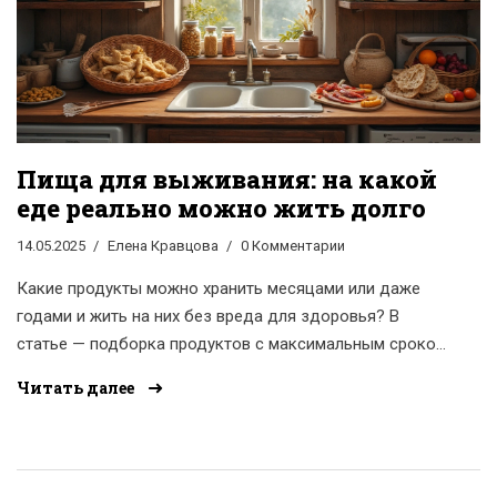
Пища для выживания: на какой
еде реально можно жить долго
14.05.2025
Елена Кравцова
0 Комментарии
Какие продукты можно хранить месяцами или даже
годами и жить на них без вреда для здоровья? В
статье — подборка продуктов с максимальным сроком
годности, советы по хранению и составлению запаса,
Читать далее
а также лайфхаки по разнообразию рациона даже в
условиях ограниченного доступа к свежей еде.
Узнаете, чем питаться, чтобы организм получал всё
необходимое. Практичные рекомендации для дома,