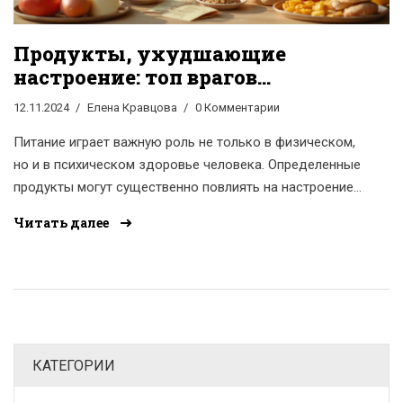
Продукты, ухудшающие
настроение: топ врагов
хорошего самочувствия
12.11.2024
Елена Кравцова
0 Комментарии
Питание играет важную роль не только в физическом,
но и в психическом здоровье человека. Определенные
продукты могут существенно повлиять на настроение,
вызывая апатию и раздражительность. Узнайте, какую
Читать далее
пищу стоит избегать, чтобы сохранить бодрость и
ясность ума. Открываем секреты полезного рациона и
даем советы по замене негативных продуктов на
более благоприятные.
КАТЕГОРИИ