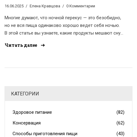
продуктов
16.06.2025
Елена Кравцова
0 Комментарии
Многие думают, что ночной перекус — это безобидно,
но не вся пища одинаково хорошо ведет себя ночью.
В этой статье вы узнаете, какие продукты мешают сну
и могут навредить тем, кто придерживается активного
Читать далее
образа жизни. Разберём типичные ошибки и
расскажем, почему ночные калории откладываются
быстрее. Будут даны советы, чтобы упростить выбор
безопасной еды перед сном. Прочитайте, чтобы
узнать, как улучшить свой ночной рацион и
самочувствие.
КАТЕГОРИИ
Здоровое питание
(82)
Консервация
(62)
Способы приготовления пищи
(43)