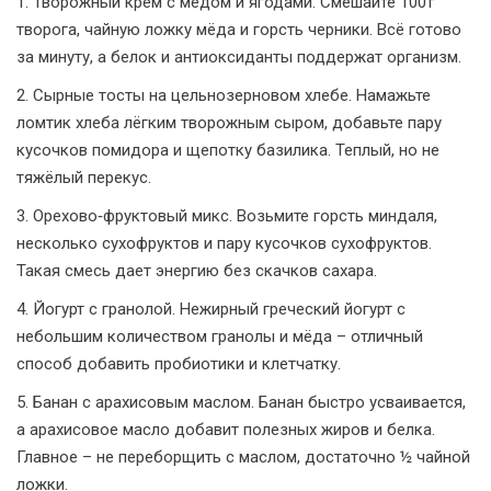
1. Творожный крем с мёдом и ягодами. Смешайте 100 г
творога, чайную ложку мёда и горсть черники. Всё готово
за минуту, а белок и антиоксиданты поддержат организм.
2. Сырные тосты на цельнозерновом хлебе. Намажьте
ломтик хлеба лёгким творожным сыром, добавьте пару
кусочков помидора и щепотку базилика. Теплый, но не
тяжёлый перекус.
3. Орехово‑фруктовый микс. Возьмите горсть миндаля,
несколько сухофруктов и пару кусочков сухофруктов.
Такая смесь дает энергию без скачков сахара.
4. Йогурт с гранолой. Нежирный греческий йогурт с
небольшим количеством гранолы и мёда – отличный
способ добавить пробиотики и клетчатку.
5. Банан с арахисовым маслом. Банан быстро усваивается,
а арахисовое масло добавит полезных жиров и белка.
Главное – не переборщить с маслом, достаточно ½ чайной
ложки.