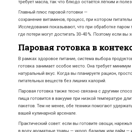
требует масла, так что блюдо остаётся лёгким и поле
Главный плюс паровой готовки —
сохранение витаминов
,
процесс, при котором питател
Исследования показывают, что при обработке паром те
где потери могут достигать 30‑40 %. Поэтому если вы 
Паровая готовка в контек
В рамках
здоровое питание
,
система выбора продукто
готовка занимает особое место. Она требует минимум
натуральный вкус. Когда вы планируете рацион, прост
питательных веществ без лишних калорий.
Паровая готовка также тесно связана с другими способ
пища готовится в вакууме при низкой температуре дли
пакетов. Тем не менее, обе техники помогают удержат
вашей кулинарной арсенале.
Практический совет: если вы готовите овощи, нарежь
в воду ароматные травы — укроп, базилик или лайм — 