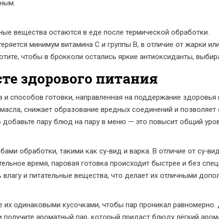
зным.
ьные вещества остаются в еде после термической обработки
.
ряется минимум витамина C и группы B, в отличие от жарки или
хотите, чтобы в брокколи остались яркие антиоксиданты, выбира
сте здорового питания
в и способов готовки, направленная на поддержание здоровья
 масла, снижает образование вредных соединений и позволяет
о добавьте пару блюд на пару в меню — это повысит общий уро
ами обработки, такими как су‑вид и варка. В отличие от су‑вид
тельное время, паровая готовка происходит быстрее и без спе
ь влагу и питательные вещества, что делает их отличными допо
те их одинаковыми кусочками, чтобы пар проникал равномерно.
и получите ароматный пар, который придаст блюду лёгкий аром