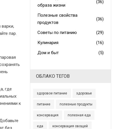
(36)
образа жизни
Полезные свойства
(36)
продуктов
 варки,
Советы по питанию
(29)
йте пар.
Кулинария
(16)
Дом и быт
(5)
паровая
 сохранять
вень
ОБЛАКО ТЕГОВ
а, где
здоровое питание
здоровье
циальных
лнениями к
питание
полезные продукты
консервация
полезная еда
 Добавьте
еда
консервация овощей
ат без