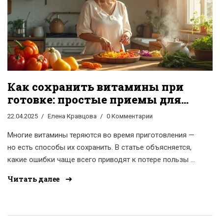
Как сохранить витамины при
готовке: простые приемы для
здоровой еды
22.04.2025
Елена Кравцова
0 Комментарии
Многие витамины теряются во время приготовления —
но есть способы их сохранить. В статье объясняется,
какие ошибки чаще всего приводят к потере пользы и
как их избежать на кухне. Здесь простые и понятные
Читать далее
советы о том, как выбрать подходящий способ
термической обработки, сколько времени стоит
готовить овощи, и почему важны детали даже при