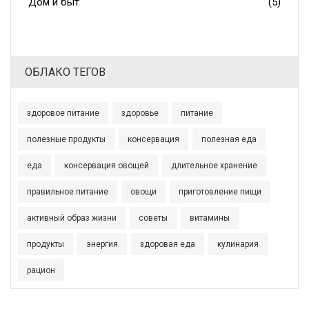
Дом и быт
(5)
ОБЛАКО ТЕГОВ
здоровое питание
здоровье
питание
полезные продукты
консервация
полезная еда
еда
консервация овощей
длительное хранение
правильное питание
овощи
приготовление пищи
активный образ жизни
советы
витамины
продукты
энергия
здоровая еда
кулинария
рацион