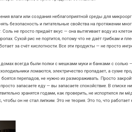
ения влаги или создания неблагоприятной среды для микроор
ять безопасность и питательные свойства на протяжении мног
. Соль не просто придаёт вкус — она вытягивает воду из клето
иропах. Сухой рис не портится, потому что не даёт грибкам и пле
ботает за счёт кислотности. Все эти продукты — не просто инг
 домах всегда были полки с мешками муки и банками с солью —
 холодильники ломаются, электричество пропадает, а сухие пр
е боятся перепадов, не нужно их размораживать. Просто закрой
е просто запасаете еду — вы запасаете спокойствие. В списке н
вительно хранятся годами, как проверить, не испортился ли мё
, чтобы он не стал липким. Это не теория. Это то, что работает 