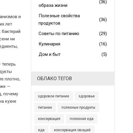
(36)
образа жизни
Полезные свойства
ганизмов
и
(36)
продуктов
их лет
к бактерий
Советы по питанию
(29)
сени ни
Кулинария
(16)
редиенты,
Дом и быт
(5)
 теперь
одукты
ОБЛАКО ТЕГОВ
те плотно,
иже —
д, почему
здоровое питание
здоровье
на кухне
питание
полезные продукты
консервация
полезная еда
еда
консервация овощей