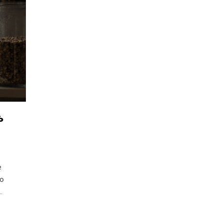
ь
е
до