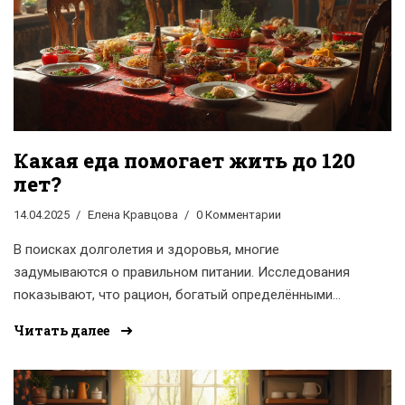
годы.
Какая еда помогает жить до 120
лет?
14.04.2025
Елена Кравцова
0 Комментарии
В поисках долголетия и здоровья, многие
задумываются о правильном питании. Исследования
показывают, что рацион, богатый определёнными
продуктами, может улучшить качество жизни и даже
Читать далее
способствовать долголетию. В статье
рассматриваются продукты, которые часто называют
'эликсиром молодости', и их влияние на продление