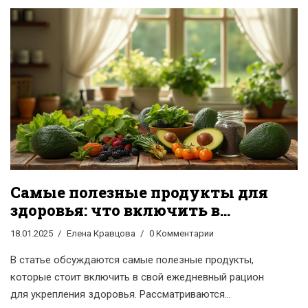
способствующими поддержанию здоровья и
повышения тонуса. Основное внимание уделяется
суперфудам и их роли в ежедневном рационе. Также
представлены советы по включению таких продуктов
в свой рацион. Откройте для себя новую информацию
о том, как питание влияет на ваше самочувствие и
достижения.
Самые полезные продукты для
здоровья: что включить в
рацион
18.01.2025
Елена Кравцова
0 Комментарии
В статье обсуждаются самые полезные продукты,
которые стоит включить в свой ежедневный рацион
для укрепления здоровья. Рассматриваются