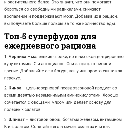
и растительного белка. Это значит, что они помогают
бороться со свободными радикалами, снижают
воспаление и поддерживают мозг. Добавив их в рацион,
вы получаете больше пользы за то же количество еды.
Топ‑5 суперфудов для
ежедневного рациона
1.
Черника
– маленькие ягодки, но в них сконцентрировано
кучу витамина C и антоцианов. Они защищают мозг и
зрение. Добавляйте её в йогурт, кашу или просто ешьте как
перекус.
2.
Киноа
– цельнозерновой псевдозерновой продукт со
всеми девятью незаменимыми аминокислотами. Хорошо
сочетается с овощами, мясом или делает основу для
полезных салатов.
3.
Шпинат
– листовой овощ, богатый железом, витамином
K и фолатом. Сочетайте его в смузи, омлетах или как