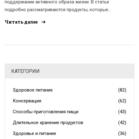
поддержании активного образа жизни. В статье
подробно рассматриваются продукты, которые
считаются самыми полезными для поддержания
Читать далее
энергии, улучшения физической формы и укрепления
иммунитета. Дается описание их питательной ценности
и рекомендация по их включению в ежедневный
рацион. Обсуждаются и удивительные факты о пользе
определенных ингредиентов, которые могут вас
удивить. Читатели получат практические советы и идеи
КАТЕГОРИИ
для приготовления блюд.
Здоровое питание
(82)
Консервация
(62)
Способы приготовления пищи
(43)
Длительное хранение продуктов
(42)
Здоровье и питание
(36)