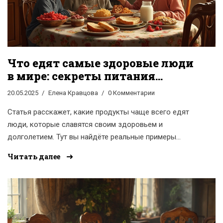
Что едят самые здоровые люди
в мире: секреты питания
долгожителей
20.05.2025
Елена Кравцова
0 Комментарии
Статья расскажет, какие продукты чаще всего едят
люди, которые славятся своим здоровьем и
долголетием. Тут вы найдёте реальные примеры
ежедневных рационов долгожителей из разных
Читать далее
уголков планеты. Проанализируем научные данные и
простые привычки, которые каждый может перенять.
В статье есть советы по добавлению полезных
продуктов в повседневное меню. Узнаете, как связаны
привычки в еде и отличное самочувствие на долгие