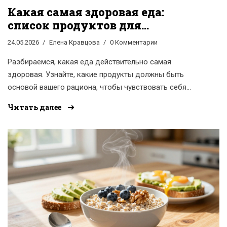
Какая самая здоровая еда:
список продуктов для
идеального рациона
24.05.2026
Елена Кравцова
0 Комментарии
Разбираемся, какая еда действительно самая
здоровая. Узнайте, какие продукты должны быть
основой вашего рациона, чтобы чувствовать себя
бодро и поддерживать здоровье.
Читать далее