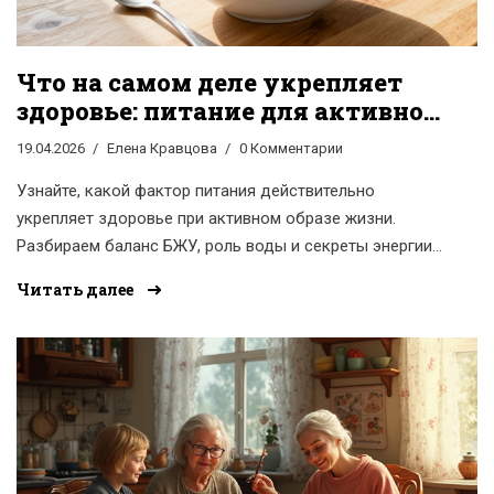
Что на самом деле укрепляет
здоровье: питание для активной
жизни
19.04.2026
Елена Кравцова
0 Комментарии
Узнайте, какой фактор питания действительно
укрепляет здоровье при активном образе жизни.
Разбираем баланс БЖУ, роль воды и секреты энергии
для каждого.
Читать далее