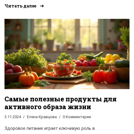
уникальные свойства таких продуктов, как авокадо,
Читать далее
чорное ягоды, семена чиа и зелёные листовые овощи.
Также предлагаются советы по приготовлению блюд
из этих ингредиентов для сохранения максимальной
пользы. Читатели узнают о питательных веществах,
которые помогают поддерживать организм в тонусе и
обеспечивают долгую жизнь. Особое внимание
уделяется сочетанию вкусов и текстур, чтобы еда не
только была полезной, но и приносила удовольствие.
Самые полезные продукты для
активного образа жизни
3.11.2024
Елена Кравцова
0 Комментарии
Здоровое питание играет ключевую роль в