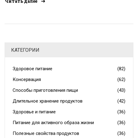
Читать далее
добавить в меню при упадке сил и каких ошибок
избегать. Найдёте быстрые перекусы, хитрости для
сохранения энергии, а также реальные факты про
витамины и баланс углеводов. Всё для того, чтобы
легко вернуться к активной жизни.
КАТЕГОРИИ
Здоровое питание
(82)
Консервация
(62)
Способы приготовления пищи
(43)
Длительное хранение продуктов
(42)
Здоровье и питание
(36)
Питание для активного образа жизни
(36)
Полезные свойства продуктов
(36)