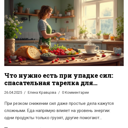
Что нужно есть при упадке сил:
спасательная тарелка для
бодрого дня
26.04.2025
Елена Кравцова
0 Комментарии
При резком снижении сил даже простые дела кажутся
сложными. Еда напрямую влияет на уровень энергии:
одни продукты только грузят, другие помогают
взбодриться. В статье — конкретные советы, что стоит