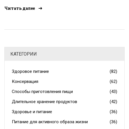
содержатся все 13 витаминов, реально ли покрыть
Читать далее
суточную потребность только за счёт рациона и кто
может быть в группе риска по дефицитам. Приведены
неожиданные примеры продуктов-рекордсменов и
простые советы для ежедневных блюд. Читатели
узнают лайфхаки для сбалансированного питания и
как понять, хватает ли витаминов в их рационе.
КАТЕГОРИИ
Здоровое питание
(82)
Консервация
(62)
Способы приготовления пищи
(43)
Длительное хранение продуктов
(42)
Здоровье и питание
(36)
Питание для активного образа жизни
(36)