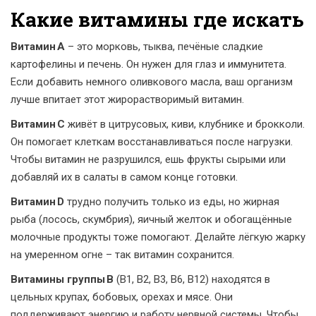
Какие витамины где искать
Витамин А
– это морковь, тыква, печёные сладкие
картофелины и печень. Он нужен для глаз и иммунитета.
Если добавить немного оливкового масла, ваш организм
лучше впитает этот жирорастворимый витамин.
Витамин С
живёт в цитрусовых, киви, клубнике и брокколи.
Он помогает клеткам восстанавливаться после нагрузки.
Чтобы витамин не разрушился, ешь фрукты сырыми или
добавляй их в салаты в самом конце готовки.
Витамин D
трудно получить только из еды, но жирная
рыба (лосось, скумбрия), яичный желток и обогащённые
молочные продукты тоже помогают. Делайте лёгкую жарку
на умеренном огне – так витамин сохранится.
Витамины группы В
(B1, B2, B3, B6, B12) находятся в
цельных крупах, бобовых, орехах и мясе. Они
поддерживают энергию и работу нервной системы. Чтобы